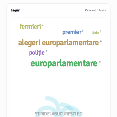
Taguri
Cele mai folosite
fermieri
4
premier
3
1
linie
alegeri europarlamentare
6
poliție
3
europarlamentare
9
STIRIDELABUCURESTI.RO