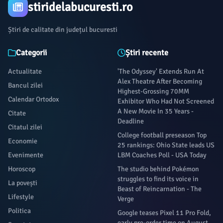
stiridelabucuresti.ro
Știri de calitate din județul bucuresti
Categorii
Știri recente
Actualitate
'The Odyssey' Extends Run At
Alex Theatre After Becoming
Bancul zilei
Highest-Grossing 70MM
Calendar Ortodox
Exhibitor Who Had Not Screened
A New Movie In 35 Years -
Citate
Deadline
Citatul zilei
College football preseason Top
Economie
25 rankings: Ohio State leads US
Evenimente
LBM Coaches Poll - USA Today
Horoscop
The studio behind Pokémon
struggles to find its voice in
La povești
Beast of Reincarnation - The
Lifestyle
Verge
Politica
Google teases Pixel 11 Pro Fold,
early pre-order time on August