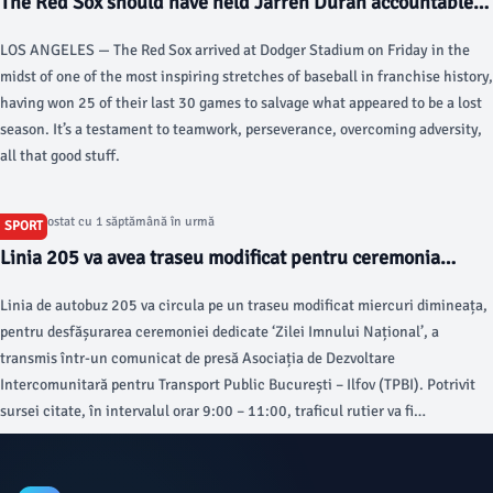
The Red Sox should have held Jarren Duran accountable
after his latest outburst - The Boston Globe
LOS ANGELES — The Red Sox arrived at Dodger Stadium on Friday in the
midst of one of the most inspiring stretches of baseball in franchise history,
having won 25 of their last 30 games to salvage what appeared to be a lost
season. It’s a testament to teamwork, perseverance, overcoming adversity,
all that good stuff.
Articol postat cu 1 săptămână în urmă
SPORT
Linia 205 va avea traseu modificat pentru ceremonia
dedicată ‘Zilei Imnului Național’, miercuri dimineața
Linia de autobuz 205 va circula pe un traseu modificat miercuri dimineața,
pentru desfășurarea ceremoniei dedicate ‘Zilei Imnului Național’, a
transmis într-un comunicat de presă Asociația de Dezvoltare
Intercomunitară pentru Transport Public București – Ilfov (TPBI). Potrivit
sursei citate, în intervalul orar 9:00 – 11:00, traficul rutier va fi
restricționat pe Calea Victoriei, iar autobuzele 205 vor funcționa pe traseul
de bază, între terminalul ‘Metrou Străulești’ și intersecția Calea
Victoriei/Str.