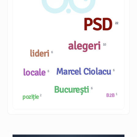
PSD
22
alegeri
10
lideri
6
Marcel Ciolacu
locale
6
6
București
6
1
B2B
poziție
2