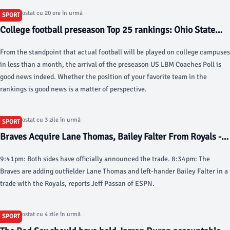
Articol postat cu 20 ore în urmă
SPORT
College football preseason Top 25 rankings: Ohio State
leads US LBM Coaches Poll - USA Today
From the standpoint that actual football will be played on college campuses
in less than a month, the arrival of the preseason US LBM Coaches Poll is
good news indeed. Whether the position of your favorite team in the
rankings is good news is a matter of perspective.
Articol postat cu 3 zile în urmă
SPORT
Braves Acquire Lane Thomas, Bailey Falter From Royals -
MLB Trade Rumors
9:41pm: Both sides have officially announced the trade. 8:34pm: The
Braves are adding outfielder Lane Thomas and left-hander Bailey Falter in a
trade with the Royals, reports Jeff Passan of ESPN.
Articol postat cu 4 zile în urmă
SPORT