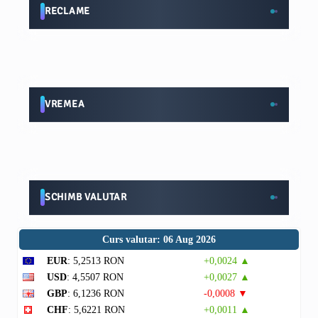
RECLAME
VREMEA
SCHIMB VALUTAR
Curs valutar: 06 Aug 2026
EUR
: 5,2513 RON
+0,0024 ▲
USD
: 4,5507 RON
+0,0027 ▲
GBP
: 6,1236 RON
-0,0008 ▼
CHF
: 5,6221 RON
+0,0011 ▲