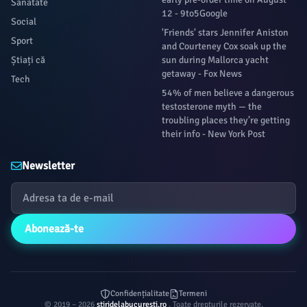
Sanatate
12 - 9to5Google
Social
'Friends' stars Jennifer Aniston
Sport
and Courteney Cox soak up the
Știați că
sun during Mallorca yacht
getaway - Fox News
Tech
54% of men believe a dangerous
testosterone myth — the
troubling places they’re getting
their info - New York Post
Newsletter
Abonează-te
Confidențialitate
Termeni
© 2019 – 2026
stiridelabucuresti.ro
. Toate drepturile rezervate.