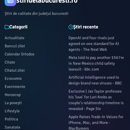
stiridelabucuresti.ro
Știri de calitate din județul bucuresti
Categorii
Știri recente
Actualitate
OpenAI and four rivals just
agreed on one standard for AI
Bancul zilei
agents - The Next Web
Calendar Ortodox
Meta told to pay another $567m
Citate
in New Mexico child safety
lawsuit - bbc.com
Citatul zilei
Artificial Intelligence used to
Economie
design brand new viruses - BBC
Evenimente
Exclusive | Jax Taylor professes
Horoscop
his 'love' for Lori Krebs as
La povești
couple's relationship timeline is
revealed - Page Six
Lifestyle
Apple Raises Trade-In Values for
Politica
iPhone, Mac, and More -
Sanatate
MacRumors