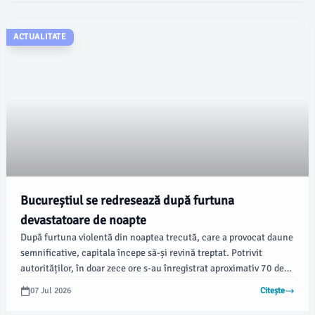
ACTUALITATE
Bucureștiul se redresează după furtuna
devastatoare de noapte
După furtuna violentă din noaptea trecută, care a provocat daune
semnificative, capitala începe să-și revină treptat. Potrivit
autorităților, în doar zece ore s-au înregistrat aproximativ 70 de
litri de apă pe metrul pătrat, o cantitate echivalentă cu
07 Jul 2026
Citește
precipitațiile normale pentru o lună întreagă, conform
newsbucuresti.ro.