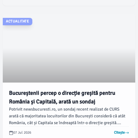
ACTUALITATE
Bucureștenii percep o direcție greșită pentru
România și Capitală, arată un sondaj
Potrivit newsbucuresti.ro, un sondaj recent realizat de CURS
arată că majoritatea locuitorilor din București consideră că atât
România, cât și Capitala se îndreaptă într-o direcție greșită.
Conform rezultatelor, 73% dintre respondenți cred că direcția
07 Jul 2026
Citește
generală a țării este una nefavorabilă, în timp ce doar 16%