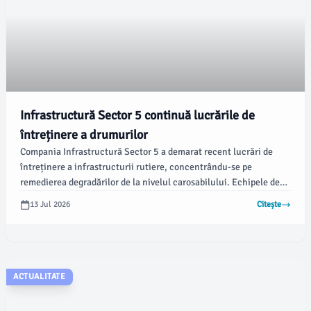
Infrastructură Sector 5 continuă lucrările de
întreținere a drumurilor
Compania Infrastructură Sector 5 a demarat recent lucrări de
întreținere a infrastructurii rutiere, concentrându-se pe
remedierea degradărilor de la nivelul carosabilului. Echipele de
intervenție lucrează activ pe două străzi din sector, Strada Gruia
13 Jul 2026
Citește
și Strada Barajului, pentru a îmbunătăți condițiile de trafic.
ACTUALITATE