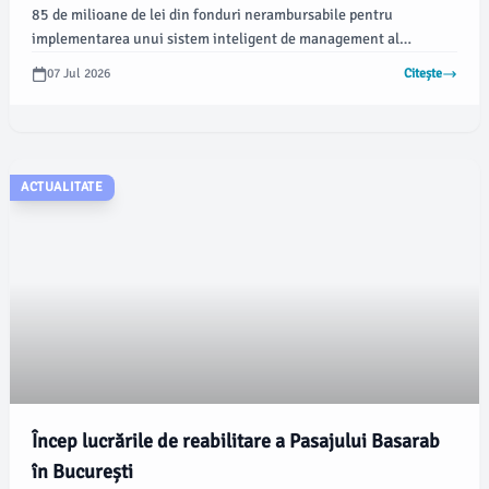
85 de milioane de lei din fonduri nerambursabile pentru
implementarea unui sistem inteligent de management al
traficului și modernizarea Centrului de Trafic al Capitalei.
07 Jul 2026
Citește
Conform newsbucuresti.ro, documentația a fost trimisă la
Agenția pentru Dezvoltare Regională București-Ilfov, iar un
răspuns privind finanțarea este așteptat în următoarele trei luni.
ACTUALITATE
Încep lucrările de reabilitare a Pasajului Basarab
în București