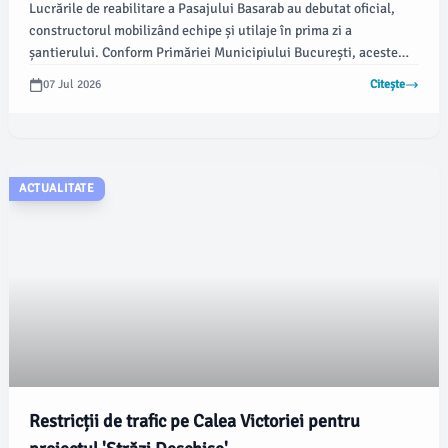
Lucrările de reabilitare a Pasajului Basarab au debutat oficial,
constructorul mobilizând echipe și utilaje în prima zi a
șantierului. Conform Primăriei Municipiului București, aceste
intervenții sunt esențiale pentru corectarea degradărilor apărute
07 Jul 2026
Citește
de-a lungul timpului și pentru soluționarea situației
administrative neclare a obiectivului, existent de 15 ani.
ACTUALITATE
Restricții de trafic pe Calea Victoriei pentru