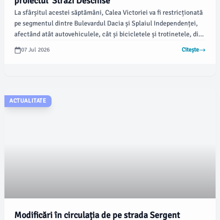
proiectul 'Străzi Deschise'
La sfârșitul acestei săptămâni, Calea Victoriei va fi restricționată
pe segmentul dintre Bulevardul Dacia și Splaiul Independenței,
afectând atât autovehiculele, cât și bicicletele și trotinetele, din
cauza desfășurării proiectului 'Străzi Deschise – București,
07 Jul 2026
Citește
Promenadă Urbană'. Anunțul a fost făcut printr-un comunicat al
Brigăzii Rutiere, care precizează că intersecțiile nu vor fi afectate
de aceste restricții.
ACTUALITATE
Modificări în circulația de pe strada Sergent