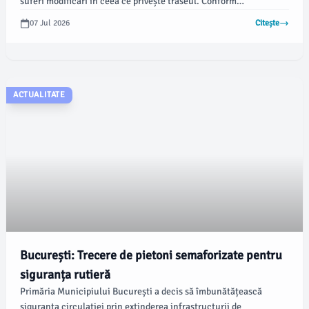
suferi modificări în ceea ce privește traseul. Conform
informațiilor oferite de Brigada Rutieră de Poliție, aceste
07 Jul 2026
Citește
modificări vor fi în vigoare între orele 09:00 și 11:00.
ACTUALITATE
București: Trecere de pietoni semaforizate pentru
siguranța rutieră
Primăria Municipiului București a decis să îmbunătățească
siguranța circulației prin extinderea infrastructurii de