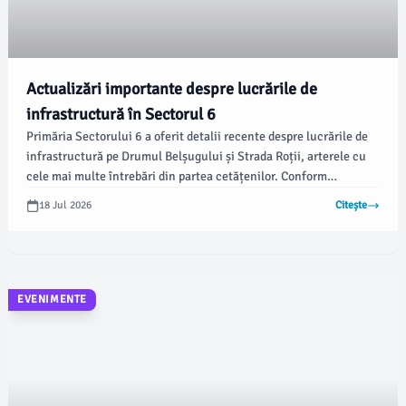
Actualizări importante despre lucrările de
infrastructură în Sectorul 6
Primăria Sectorului 6 a oferit detalii recente despre lucrările de
infrastructură pe Drumul Belșugului și Strada Roții, arterele cu
cele mai multe întrebări din partea cetățenilor. Conform
autorităților, lucrările de la rețeaua de apă și canalizare efectuate
18 Jul 2026
Citește
de Apa Nova au fost finalizate, iar sistemul a fost testat și pus în
funcțiune.
EVENIMENTE