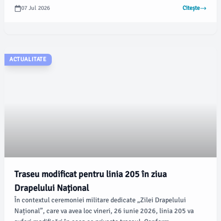
județe, conform unui comunicat al Companiei Naționale de
07 Jul 2026
Citește
Administrare a Infrastructurii Rutiere, preluat de Agerpres.
ACTUALITATE
Traseu modificat pentru linia 205 în ziua
Drapelului Național
În contextul ceremoniei militare dedicate „Zilei Drapelului
Național”, care va avea loc vineri, 26 iunie 2026, linia 205 va