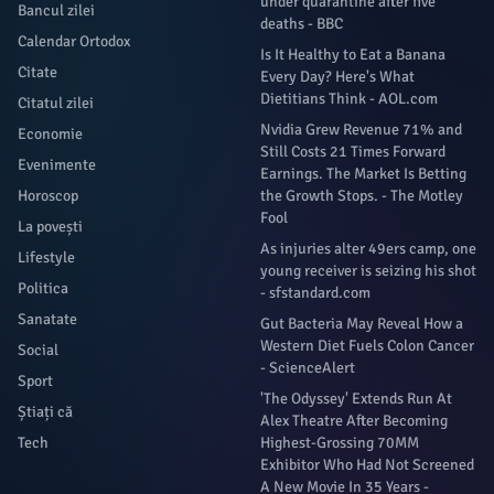
under quarantine after five
Bancul zilei
deaths - BBC
Calendar Ortodox
Is It Healthy to Eat a Banana
Citate
Every Day? Here's What
Dietitians Think - AOL.com
Citatul zilei
Nvidia Grew Revenue 71% and
Economie
Still Costs 21 Times Forward
Evenimente
Earnings. The Market Is Betting
Horoscop
the Growth Stops. - The Motley
Fool
La povești
As injuries alter 49ers camp, one
Lifestyle
young receiver is seizing his shot
Politica
- sfstandard.com
Sanatate
Gut Bacteria May Reveal How a
Western Diet Fuels Colon Cancer
Social
- ScienceAlert
Sport
'The Odyssey' Extends Run At
Știați că
Alex Theatre After Becoming
Tech
Highest-Grossing 70MM
Exhibitor Who Had Not Screened
A New Movie In 35 Years -