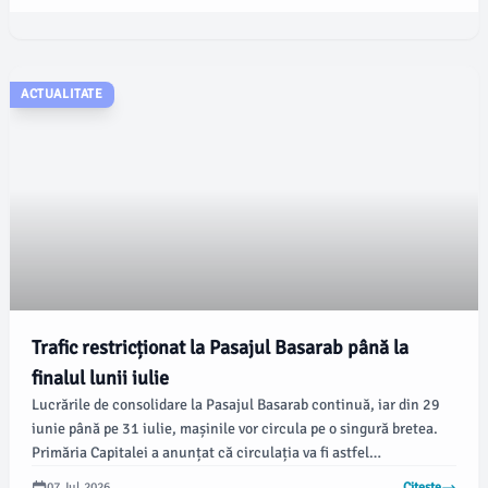
apreciază că lucrurile se îmbunătățesc.
ACTUALITATE
Trafic restricționat la Pasajul Basarab până la
finalul lunii iulie
Lucrările de consolidare la Pasajul Basarab continuă, iar din 29
iunie până pe 31 iulie, mașinile vor circula pe o singură bretea.
Primăria Capitalei a anunțat că circulația va fi astfel
reglementată în ambele sensuri, dinspre Calea Grozăvești către
07 Jul 2026
Citește