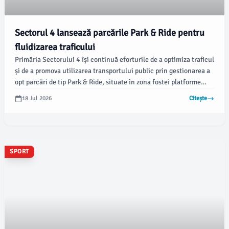
Sectorul 4 lansează parcările Park & Ride pentru
fluidizarea traficului
Primăria Sectorului 4 își continuă eforturile de a optimiza traficul
și de a promova utilizarea transportului public prin gestionarea a
opt parcări de tip Park & Ride, situate în zona fostei platforme
IMGB, pe Șoseaua Berceni. Aceste inițiative sunt menite să ofere
18 Jul 2026
Citește
o soluție practică pentru șoferi, conform afirmațiilor lui
Alexandru Hazem Kansou, City Manager al Sectorului 4.
SPORT