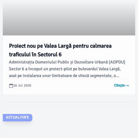
Proiect nou pe Valea Largă pentru calmarea
traficului în Sectorul 6
Administrația Domeniului Public și Dezvoltare Urbană (ADPDU)
Sector 6 a început un proiect-pilot pe bulevardul Valea Largă,
axat pe instalarea unor limitatoare de viteză segmentate, o
soluție eficientă folosită în orașe europene pentru calmarea
16 Jul 2026
Citește
traficului. Această inițiativă vizează creșterea siguranței rutiere
pentru șoferi, pietoni și bicicliști pe una dintre cele mai moderne
artere din sector.
ACTUALITATE