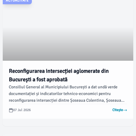
ACTUALITATE
Reconfigurarea intersecției aglomerate din
București a fost aprobată
Consiliul General al Municipiului București a dat undă verde
documentației și indicatorilor tehnico-economici pentru
reconfigurarea intersecției dintre Șoseaua Colentina, Șoseaua
Fundeni, Șoseaua Andronache și Strada Gherghiței. Proiectul,
07 Jul 2026
Citește
destinat îmbunătățirii circulației, promite să crească siguranța
șoferilor, a pietonilor și a transportului public, conform
informațiilor furnizate de Primăria Municipiului București.