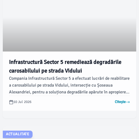
Infrastructură Sector 5 remediează degradările
carosabilului pe strada Vidului
Compania Infrastructură Sector 5 a efectuat lucrări de reabilitare
a carosabilului pe strada Vidului, intersecție cu Șoseaua
Alexandriei, pentru a soluționa degradările apărute în apropierea
unei treceri de pietoni. Potrivit newsbucuresti.ro, intervenția a
10 Jul 2026
Citește
avut ca scop îmbunătățirea condițiilor de deplasare și creșterea
siguranței pentru pietoni și participanții la trafic.
ACTUALITATE