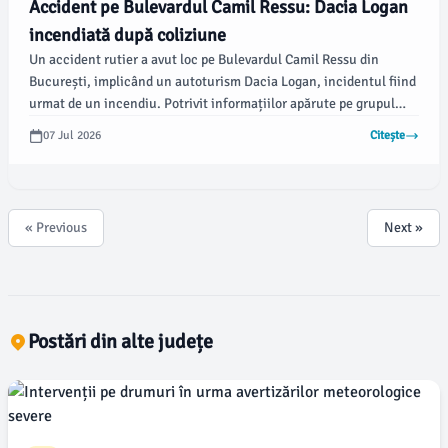
Accident pe Bulevardul Camil Ressu: Dacia Logan
incendiată după coliziune
Un accident rutier a avut loc pe Bulevardul Camil Ressu din
București, implicând un autoturism Dacia Logan, incidentul fiind
urmat de un incendiu. Potrivit informațiilor apărute pe grupul
Info Trafic București și Ilfov, ocupanții vehiculului au reușit să se
07 Jul 2026
Citește
evacueze în siguranță înainte ca flăcările să se extindă.
« Previous
Next »
Postări din alte județe