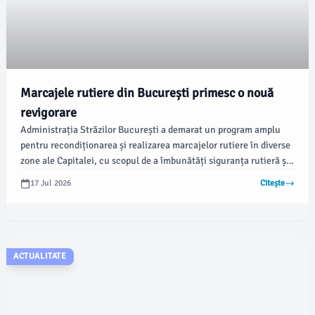
Marcajele rutiere din București primesc o nouă
revigorare
Administrația Străzilor București a demarat un program amplu
pentru recondiționarea și realizarea marcajelor rutiere în diverse
zone ale Capitalei, cu scopul de a îmbunătăți siguranța rutieră și
de a fluidiza traficul, conform newsbucuresti.ro. Lucrările vizează
17 Jul 2026
Citește
trasarea și reînnoirea trecerilor pentru pietoni, marcajelor din
stațiile STB, locurilor de parcare pentru persoanele cu
dizabilități, precum și a altor semnale rutiere.
ACTUALITATE