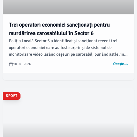
Trei operatori economici sancționați pentru
murdărirea carosabilului în Sector 6
Poliția Locală Sector 6 a identificat și sancționat recent trei
operatori economici care au fost surprinși de sistemul de
monitorizare video lăsând deșeuri pe carosabil, punând astfel în
pericol siguranța participanților la trafic. Autoritățile atrag
18 Jul 2026
Citește
atenția asupra acestor incidente, subliniind necesitatea
menținerii curățeniei pe drumurile publice.
SPORT