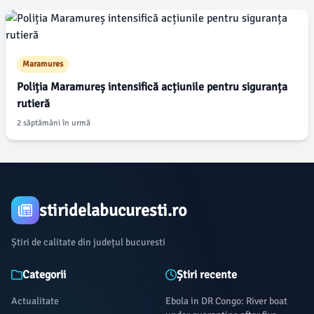
Maramures
Poliția Maramureș intensifică acțiunile pentru siguranța
rutieră
2 săptămâni în urmă
stiridelabucuresti.ro
Știri de calitate din județul bucuresti
Categorii
Știri recente
Actualitate
Ebola in DR Congo: River boat