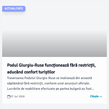
ACTUALITATE
Podul Giurgiu-Ruse funcționează fără restricții,
aducând confort turiștilor
Traversarea Podului Giurgiu-Ruse se realizează din această
săptămână fără restricții, conform unei anunțuri oficiale.
Lucrările de reabilitare efectuate pe partea bulgară au fost
finalizate, ceea ce se așteaptă să reducă semnificativ timpii de
07 Jul 2026
Citește
așteptare pentru sutele de mii de români care folosesc această
rută spre Bulgaria, Grecia și Turcia.