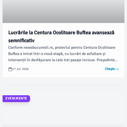
Lucrările la Centura Ocolitoare Buftea avansează
semnificativ
Conform newsbucuresti.ro, proiectul pentru Centura Ocolitoare
Buftea a intrat într-o nouă etapă, cu lucrări de asfaltare și
intervenții în desfășurare la cele trei pasaje incluse. Președintele
Consiliului Județean Ilfov, Hubert Thuma, împreună cu primarul
17 Jul 2026
Citește
orașului Buftea, Gheorghe Pistol, au vizitat șantierul pentru a
evalua progresul realizat.
EVENIMENTE