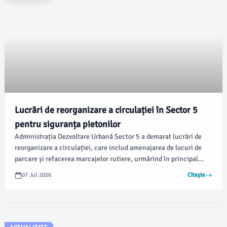
Lucrări de reorganizare a circulației în Sector 5
pentru siguranța pietonilor
Administrația Dezvoltare Urbană Sector 5 a demarat lucrări de
reorganizare a circulației, care includ amenajarea de locuri de
parcare și refacerea marcajelor rutiere, urmărind în principal
siguranța pietonilor și fluidizarea traficului. Aceste acțiuni sunt
07 Jul 2026
Citește
menționate într-un comunicat recent al administrației.