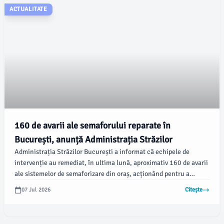
ACTUALITATE
160 de avarii ale semaforului reparate în
București, anunță Administrația Străzilor
Administrația Străzilor București a informat că echipele de
intervenție au remediat, în ultima lună, aproximativ 160 de avarii
ale sistemelor de semaforizare din oraș, acționând pentru a
menține siguranța și a fluidiza traficul. Aceste lucrări au vizat
07 Jul 2026
Citește
mai multe artere esențiale din Capitală, conform aceleași
instituții.