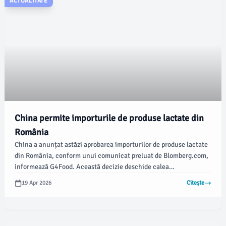
ACTUALITATE
China permite importurile de produse lactate din
România
China a anunțat astăzi aprobarea importurilor de produse lactate
din România, conform unui comunicat preluat de Blomberg.com,
informează G4Food. Această decizie deschide calea
producătorilor români eligibili să exporte diverse produse lactate,
19 Apr 2026
Citește
inclusiv brânzeturi, lapte praf, produse din zer și formule pentru
sugari, respectând standardele de siguranță alimentară impuse
de China.