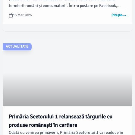
fermierii români și consumatorii. Într-o postare pe Facebook,
Barbu a solicitat Consiliului Concurenței să investigheze această
13 Mar 2026
Citește
situație, menționând că din cauza acestor mecanisme, fermele
românești se închid, iar românii plătesc tot mai mult pentru
alimente, conform Agerpres.
ACTUALITATE
Primăria Sectorului 1 relansează târgurile cu
produse românești în cartiere
Odată cu venirea primăverii, Primăria Sectorului 1 va readuce în