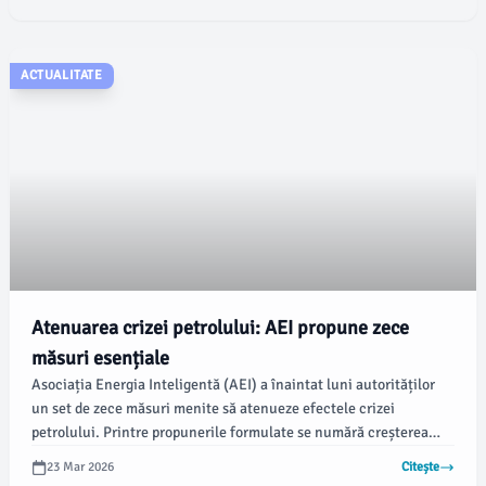
Justiție a Uniunii Europene.
ACTUALITATE
Atenuarea crizei petrolului: AEI propune zece
măsuri esențiale
Asociația Energia Inteligentă (AEI) a înaintat luni autorităților
un set de zece măsuri menite să atenueze efectele crizei
petrolului. Printre propunerile formulate se numără creșterea
compensării pentru sectoare afectate, vouchere pentru
23 Mar 2026
Citește
gospodăriile vulnerabile, reducerea accizei și accelerarea