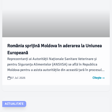
România sprijină Moldova în aderarea la Uniunea
Europeană
Reprezentanți ai Autorității Naționale Sanitare Veterinare și
pentru Siguranța Alimentelor (ANSVSA) se află în Republica
Moldova pentru a asista autoritățile din această țară în procesul
de deschidere și negociere a capitolelor de aderare la Uniunea
07 Jul 2026
Citește
Europeană. Conform ANSVSA, vizita are loc în perioada 2 – 5
iunie 2026, fiind condusă de președintele instituției, dr.
ACTUALITATE