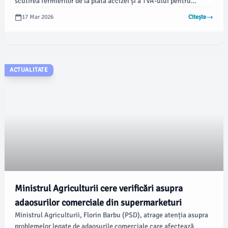
scutirea fermierilor de la plata accizei și a TVA-ului pentru
motorina utilizată în agricultură. Conform social-democraților,
17 Mar 2026
Citește
întârzierile nejustificate în luarea unei astfel de decizii au efecte
negative în lanț, ce se vor reflecta în prețurile finale ale
alimentelor.
ACTUALITATE
Ministrul Agriculturii cere verificări asupra
adaosurilor comerciale din supermarketuri
Ministrul Agriculturii, Florin Barbu (PSD), atrage atenția asupra
problemelor legate de adaosurile comerciale care afectează