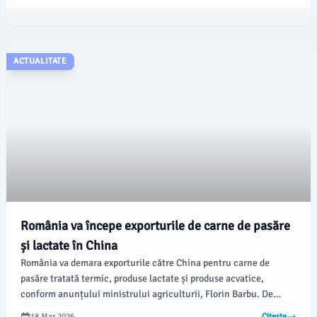
rambursării TVA în domeniile transportului și agriculturii,
conform newsbucuresti.ro.
ACTUALITATE
România va începe exporturile de carne de pasăre
și lactate în China
România va demara exporturile către China pentru carne de
pasăre tratată termic, produse lactate și produse acvatice,
conform anunțului ministrului agriculturii, Florin Barbu. De
asemenea, Barbu a subliniat planurile de extindere a exporturilor
18 Mar 2026
Citește