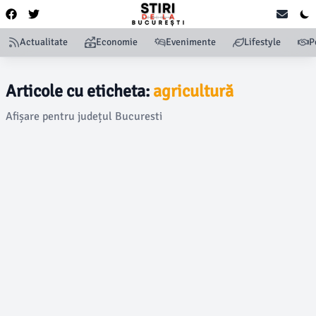
Actualitate
Economie
Evenimente
Lifestyle
P
Articole cu eticheta:
agricultură
Afișare pentru județul Bucuresti