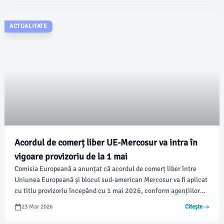
an.
ACTUALITATE
Acordul de comerț liber UE-Mercosur va intra în
vigoare provizoriu de la 1 mai
Comisia Europeană a anunțat că acordul de comerț liber între
Uniunea Europeană și blocul sud-american Mercosur va fi aplicat
cu titlu provizoriu începând cu 1 mai 2026, conform agențiilor
AFP și Reuters. Această decizie survine în contextul în care
23 Mar 2026
Citește
Parlamentul European a sesizat justiția pentru a verifica
legalitatea tratatului, așteptând o pronunțare din partea Curții de