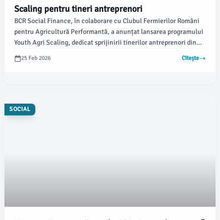
Scaling pentru tineri antreprenori
BCR Social Finance, în colaborare cu Clubul Fermierilor Români
pentru Agricultură Performantă, a anunțat lansarea programului
Youth Agri Scaling, dedicat sprijinirii tinerilor antreprenori din
agribusiness. Inițiativa, finanțată printr-un grant aprobat de
25 Feb 2026
Citește
Uniunea Europeană în valoare de aproximativ 1,3 milioane de
euro, va oferi tinerilor oportunități de acces la finanțare și
educație antreprenorială, conform newsbucuresti.ro.
SOCIAL