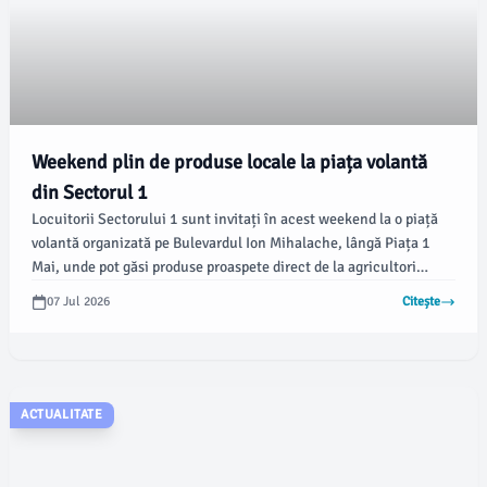
Weekend plin de produse locale la piața volantă
din Sectorul 1
Locuitorii Sectorului 1 sunt invitați în acest weekend la o piață
volantă organizată pe Bulevardul Ion Mihalache, lângă Piața 1
Mai, unde pot găsi produse proaspete direct de la agricultori
locali. Evenimentul oferă o oportunitate unică de a achiziționa
07 Jul 2026
Citește
bunătăți din diferite colțuri ale țării, potrivit newsbucuresti.ro.
ACTUALITATE