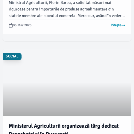
Ministrul Agriculturii, Florin Barbu, a solicitat măsuri mai
riguroase pentru importurile de produse agroalimentare din
statele membre ale blocului comercial Mercosur, având în vedere
riscurile asociate cu substanțele interzise în Uniunea Europeană,
06 Mar 2026
Citește
conform newsbucuresti.ro. Oficialul a evidențiat că este
important ca accesul acestor produse pe piața europeană să fie
controlat cu strictețe.
SOCIAL
Ministerul Agriculturii organizează târg dedicat