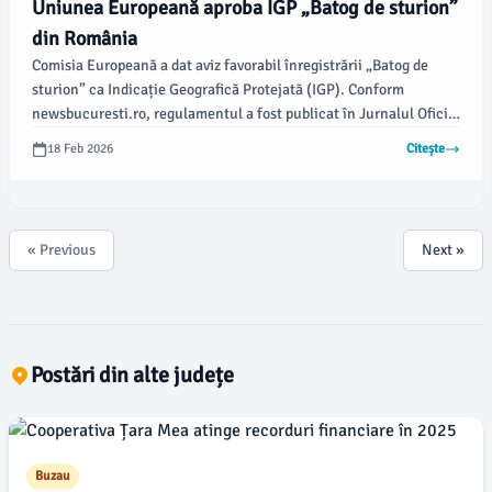
Uniunea Europeană aproba IGP „Batog de sturion”
din România
Comisia Europeană a dat aviz favorabil înregistrării „Batog de
sturion” ca Indicație Geografică Protejată (IGP). Conform
newsbucuresti.ro, regulamentul a fost publicat în Jurnalul Oficial
al UE pe 18 februarie 2026, marcând un pas important pentru
18 Feb 2026
Citește
produsele tradiționale românești.
« Previous
Next »
Postări din alte județe
Buzau