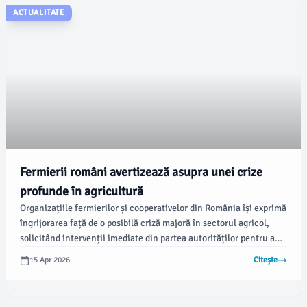
ACTUALITATE
Fermierii români avertizează asupra unei crize
profunde în agricultură
Organizațiile fermierilor și cooperativelor din România își exprimă
îngrijorarea față de o posibilă criză majoră în sectorul agricol,
solicitând intervenții imediate din partea autorităților pentru a
reduce costurile și a asigura accesul la îngrășăminte, energie și
15 Apr 2026
Citește
finanțare. Potrivit newsbucuresti.ro, aceste avertizări au fost
făcute de Alianța pentru Agricultură și Cooperare (AAC) într-un
comunicat transmis AGERPRES.