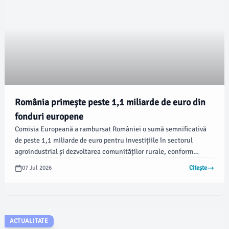
România primește peste 1,1 miliarde de euro din
fonduri europene
Comisia Europeană a rambursat României o sumă semnificativă
de peste 1,1 miliarde de euro pentru investițiile în sectorul
agroindustrial și dezvoltarea comunităților rurale, conform
Agenției pentru Finanțarea Investițiilor Rurale (AFIR). Aceste
07 Jul 2026
Citește
fonduri sunt esențiale pentru plățile compensatorii adresate
fermierilor, contribuind la acoperirea pierderilor de venit.
ACTUALITATE