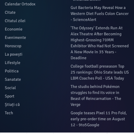
Calendar Ortodox
Gut Bacteria May Reveal How a
Citate
Western Diet Fuels Colon Cancer
- ScienceAlert
Citatul zilei
'The Odyssey' Extends Run At
Economie
Alex Theatre After Becoming
Evenimente
Highest-Grossing 70MM
Horoscop
Exhibitor Who Had Not Screened
A New Movie In 35 Years -
La povești
Deadline
Lifestyle
College football preseason Top
Politica
25 rankings: Ohio State leads US
LBM Coaches Poll - USA Today
Sanatate
The studio behind Pokémon
Social
struggles to find its voice in
Sport
Beast of Reincarnation - The
Știați că
Verge
Tech
Google teases Pixel 11 Pro Fold,
early pre-order time on August
12 - 9to5Google