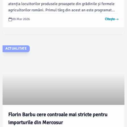
atenția locuitorilor produsele proaspete din grădinile și fermele
agricultorilor români. Primul târg din acest an este programat
pentru sfârșitul acestei săptămâni, pe strada Tache Ionescu, la
09 Mar 2026
Citește
intersecția cu strada George Enescu, conform newsbucuresti.ro.
ACTUALITATE
Florin Barbu cere controale mai stricte pentru
importurile din Mercosur