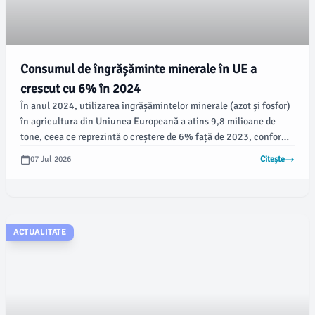
Consumul de îngrășăminte minerale în UE a
crescut cu 6% în 2024
În anul 2024, utilizarea îngrășămintelor minerale (azot și fosfor)
în agricultura din Uniunea Europeană a atins 9,8 milioane de
tone, ceea ce reprezintă o creștere de 6% față de 2023, conform
datelor publicate vineri de Oficiul European de Statistică
07 Jul 2026
Citește
(Eurostat). Cu toate acestea, cifra se menține cu 15,8% sub
nivelul maxim din 2017, arată sursa.
ACTUALITATE