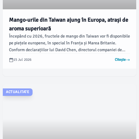
Mango-urile din Taiwan ajung în Europa, atrași de
aroma superioară
Începând cu 2026, fructele de mango din Taiwan vor fi disponibile
pe piețele europene, în special în Franța și Marea Britanie.
Conform declarațiilor lui David Chen, directorul companiei de
export de fructe Natural House Taiwan, aroma superioară a
15 Jul 2026
Citește
fructelor produse în Taiwan va compensa prețul mai ridicat.
ACTUALITATE