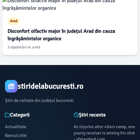
Arad
Disconfort olfactiv major în județul Arad din cauza
îngrășămintelor organice
3 săptămâni în urmă
stiridelabucuresti.ro
Știri de calitate din județul bucuresti
Categorii
Știri recente
Actualitate
As injuries alter 49ers camp, one
young receiver is seizing his shot
Bancul zilei
- sfstandard.com