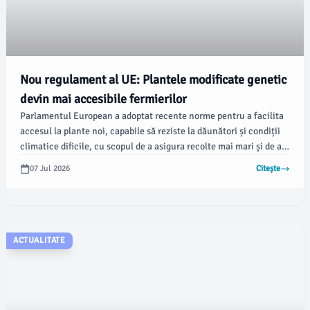
Nou regulament al UE: Plantele modificate genetic
devin mai accesibile fermierilor
Parlamentul European a adoptat recente norme pentru a facilita
accesul la plante noi, capabile să reziste la dăunători și condiții
climatice dificile, cu scopul de a asigura recolte mai mari și de a
reduce utilizarea pesticidelor. Conform newsbucuresti.ro, noile
07 Jul 2026
Citește
reglementări marchează o schimbare către o reglementare bazată
mai mult pe trăsăturile genetice finale ale plantelor decât pe
metodele prin care acestea au fost obținute.
ACTUALITATE