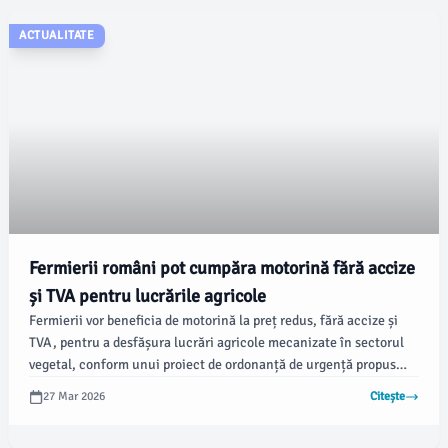
ACTUALITATE
Fermierii români pot cumpăra motorină fără accize
și TVA pentru lucrările agricole
Fermierii vor beneficia de motorină la preț redus, fără accize și
TVA, pentru a desfășura lucrări agricole mecanizate în sectorul
vegetal, conform unui proiect de ordonanță de urgență propus
vineri de Ministerul Agriculturii și Dezvoltării Rurale (MADR).
27 Mar 2026
Citește
Măsura vine în contextul creșterii accelerate a prețurilor la
motorină în 2026, iar sprijinul se va aplica pe parcursul acestui