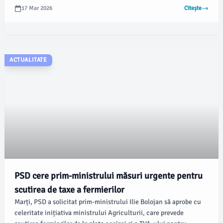
Acest acord promite să deschidă noi oportunități pentru sectorul
17 Mar 2026
Citește
agroalimentar românesc și să extindă exporturile pe piețe
externe, informează Ministerul Agriculturii și Dezvoltării Rurale.
ACTUALITATE
PSD cere prim-ministrului măsuri urgente pentru
scutirea de taxe a fermierilor
Marți, PSD a solicitat prim-ministrului Ilie Bolojan să aprobe cu
celeritate inițiativa ministrului Agriculturii, care prevede