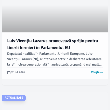
Luis-Vicențiu Lazarus promovează sprijin pentru
tinerii fermieri în Parlamentul EU
Deputatul neafiliat în Parlamentul Uniunii Europene, Luis-
Vicențiu Lazarus (NI), a intervenit activ în dezbaterea referitoare
la reînnoirea generațională în agricultură, propunând mai multe
amendamente destinate să asigure un sprijin real tinerilor
07 Jul 2026
Citește
fermieri și fermelor familiale. Potrivit newsbucuresti.ro, printre
aceste propuneri se numără creșterea flexibilității pentru statele
membre în gestionarea fondurilor destinate reînnoirii
generațiilor.
ACTUALITATE