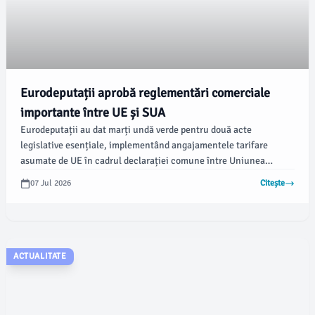
Eurodeputații aprobă reglementări comerciale
importante între UE și SUA
Eurodeputații au dat marți undă verde pentru două acte
legislative esențiale, implementând angajamentele tarifare
asumate de UE în cadrul declarației comune între Uniunea
Europeană și Statele Unite din august 2025. Potrivit
07 Jul 2026
Citește
newsbucuresti.ro, principalul regulament, adoptat cu un vot de
440 de voturi pentru, 151 împotrivă și 50 abțineri, va elimina
taxele vamale pentru toate produsele industriale din SUA și va
oferi un acces preferențial pe piață pentru diverse produse
agricole și fructe de mare din SUA.
ACTUALITATE