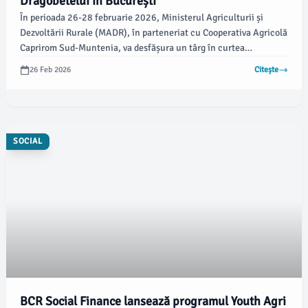
Dragobetelui în București
În perioada 26-28 februarie 2026, Ministerul Agriculturii și
Dezvoltării Rurale (MADR), în parteneriat cu Cooperativa Agricolă
Caprirom Sud-Muntenia, va desfășura un târg în curtea
instituției, dedicat sărbătorii Dragobetelui. Evenimentul vine ca
26 Feb 2026
Citește
parte a proiectului ‘Poftim, din România!’, inițiativa fiind mutată
din cauza vremii nefavorabile, de la datele inițiale de organizare
din perioadele 19-21 februarie 2026, notează newsbucuresti.ro.
SOCIAL
BCR Social Finance lansează programul Youth Agri