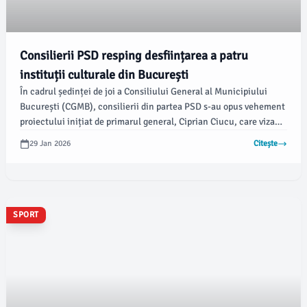
Consilierii PSD resping desființarea a patru
instituții culturale din București
În cadrul ședinței de joi a Consiliului General al Municipiului
București (CGMB), consilierii din partea PSD s-au opus vehement
proiectului inițiat de primarul general, Ciprian Ciucu, care viza
desființarea a patru instituții considerate nefuncționale. Printre
29 Jan 2026
Citește
acestea se numără Centrul Expo Arte, Centrul pentru Tineret,
Centrul pentru Seniori și Centrul Cultural Lumina, informează
Antena3 CNN.
SPORT