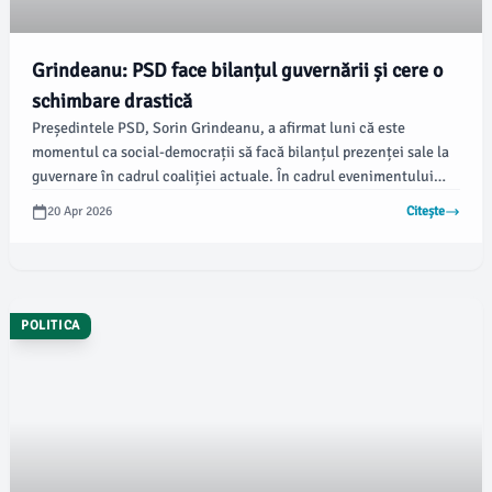
Grindeanu: PSD face bilanțul guvernării și cere o
schimbare drastică
Președintele PSD, Sorin Grindeanu, a afirmat luni că este
momentul ca social-democrații să facă bilanțul prezenței sale la
guvernare în cadrul coaliției actuale. În cadrul evenimentului
„Momentul Adevărului”, Grindeanu a subliniat necesitatea unei
20 Apr 2026
Citește
analize oneste și a avertizat asupra blocajelor întâmpinate din
cauza managementului prim-ministrului Ilie Bolojan, stârnind
astfel speculații privind o posibilă rupere a coaliției.
POLITICA