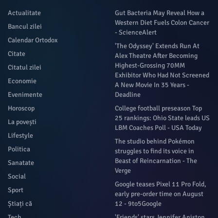
Actualitate
Gut Bacteria May Reveal How a
Western Diet Fuels Colon Cancer
Bancul zilei
- ScienceAlert
Calendar Ortodox
'The Odyssey' Extends Run At
Citate
Alex Theatre After Becoming
Highest-Grossing 70MM
Citatul zilei
Exhibitor Who Had Not Screened
Economie
A New Movie In 35 Years -
Evenimente
Deadline
Horoscop
College football preseason Top
25 rankings: Ohio State leads US
La povești
LBM Coaches Poll - USA Today
Lifestyle
The studio behind Pokémon
Politica
struggles to find its voice in
Beast of Reincarnation - The
Sanatate
Verge
Social
Google teases Pixel 11 Pro Fold,
Sport
early pre-order time on August
Știați că
12 - 9to5Google
Tech
'Friends' stars Jennifer Aniston