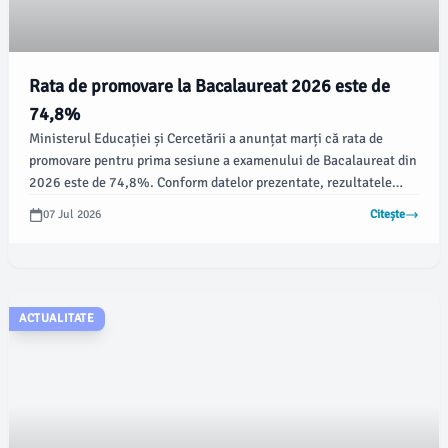
Rata de promovare la Bacalaureat 2026 este de
74,8%
Ministerul Educației și Cercetării a anunțat marți că rata de
promovare pentru prima sesiune a examenului de Bacalaureat din
2026 este de 74,8%. Conform datelor prezentate, rezultatele
obținute la probele scrise din sesiunea iunie – iulie au fost făcute
07 Jul 2026
Citește
publice atât pe pagina web dedicată, cât și în centrele de examen.
ACTUALITATE