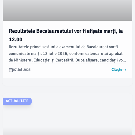
Rezultatele Bacalaureatului vor fi afișate marți, la
12.00
Rezultatele primei sesiuni a examenului de Bacalaureat vor fi
comunicate marți, 12 iulie 2026, conform calendarului aprobat
de Ministerul Educației și Cercetării. După afișare, candidații vor
avea posibilitatea de a solicita vizualizarea lucrărilor proprii și de
07 Jul 2026
Citește
a formula contestații, conform procedurii stabilite de Comisia
Națională de Bacalaureat, informează newsbucuresti.ro.
ACTUALITATE