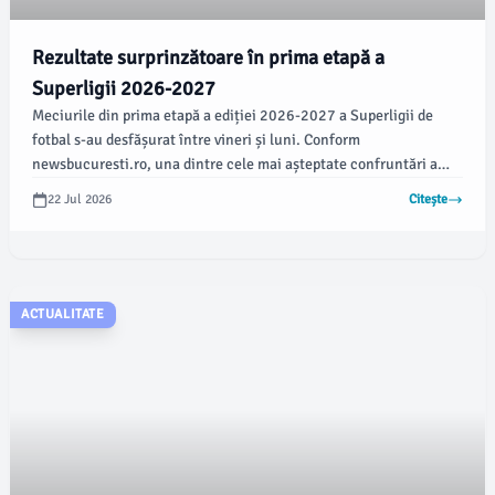
Rezultate surprinzătoare în prima etapă a
Superligii 2026-2027
Meciurile din prima etapă a ediției 2026-2027 a Superligii de
fotbal s-au desfășurat între vineri și luni. Conform
newsbucuresti.ro, una dintre cele mai așteptate confruntări a
fost între FC Voluntari și AFC Botoșani, încheiată cu un rezultat
22 Jul 2026
Citește
de 2-2.
ACTUALITATE