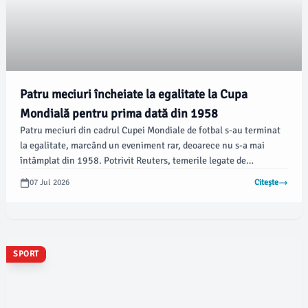
Patru meciuri încheiate la egalitate la Cupa
Mondială pentru prima dată din 1958
Patru meciuri din cadrul Cupei Mondiale de fotbal s-au terminat
la egalitate, marcând un eveniment rar, deoarece nu s-a mai
întâmplat din 1958. Potrivit Reuters, temerile legate de
dominația europeană la turneul din Statele Unite, Mexic și
07 Jul 2026
Citește
Canada continuă să fie alimentate de aceste rezultate
neașteptate.
SPORT