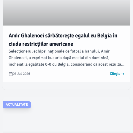
Amir Ghalenoei sărbătorește egalul cu Belgia în
ciuda restricțiilor americane
Selecționerul echipei naționale de fotbal a Iranului, Amir
Ghalenoei, a exprimat bucuria după meciul din duminică,
încheiat la egalitate 0-0 cu Belgia, considerând că acest rezultat
a adus „un punct valoros” pentru echipa sa, chiar și în fața
07 Jul 2026
Citește
restricțiilor impuse de guvernul SUA.
ACTUALITATE