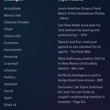
Actualitate
Lewis Hamilton Drops a Fresh
Batch of Kim Kardashian Photos
Bancul zilei
- Yahoo
Calendar Ortodox
Can Role Model move past his
Citate
viral moment by leaning into
authenticity? - NPR
Citatul zilei
OpenAI and four rivals just
Economie
agreed on one standard for AI
Evenimente
agents - The Next Web
Horoscop
Meta told to pay another $567m
La povești
in New Mexico child safety
lawsuit - bbc.com
Lifestyle
Artificial Intelligence used to
Politica
design brand new viruses - BBC
Sanatate
Exclusive | Jax Taylor professes
Social
his 'love' for Lori Krebs as
couple's relationship timeline is
Sport
revealed - Page Six
Știați că