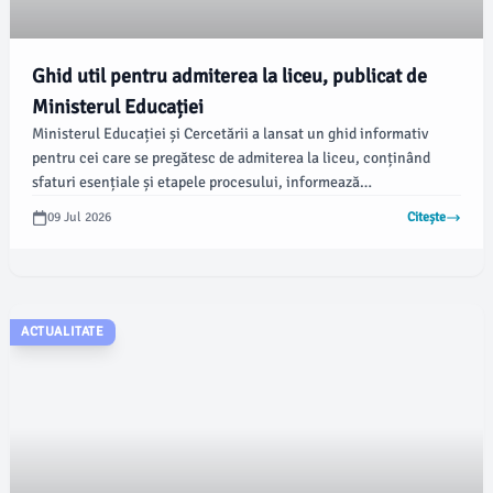
Ghid util pentru admiterea la liceu, publicat de
Ministerul Educației
Ministerul Educației și Cercetării a lansat un ghid informativ
pentru cei care se pregătesc de admiterea la liceu, conținând
sfaturi esențiale și etapele procesului, informează
newsbucuresti.ro. Ghidul a fost prezentat joi pe Facebook și
09 Jul 2026
Citește
include detalii privind completarea opțiunilor de admitere și alte
proceduri importante.
ACTUALITATE