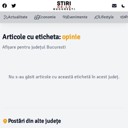
Actualitate
Economie
Evenimente
Lifestyle
P
Articole cu eticheta:
opinie
Afișare pentru județul Bucuresti