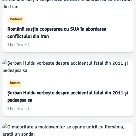
Postări din alte județe
Galati
Tinerii din Galați își exprimă dorințele pentru un oraș mai
bun
2 săptămâni în urmă
Romania
Controversa votului pentru Caitlin Clark ca „cel de-al 11-
lea cel mai bun fundaș” în WNBA
3 săptămâni în urmă