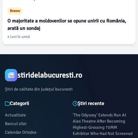
Prahova
Românii susțin cooperarea cu SUA în abordarea
conflictului din Iran
3 luni în urmă
Brasov
Șerban Huidu vorbește despre accidentul fatal din 2011 și
pedeapsa sa
4 luni în urmă