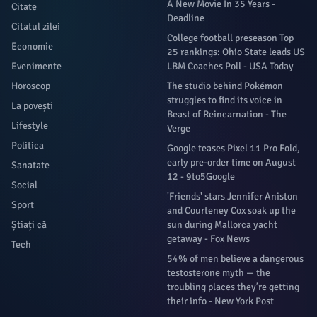
Brasov
O majoritate a moldovenilor se opune unirii cu România,
arată un sondaj
4 luni în urmă
stiridelabucuresti.ro
Știri de calitate din județul bucuresti
Categorii
Știri recente
Actualitate
'The Odyssey' Extends Run At
Alex Theatre After Becoming
Bancul zilei
Highest-Grossing 70MM