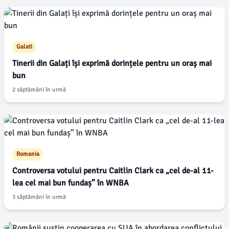
Nu s-au găsit articole cu această etichetă în acest județ.