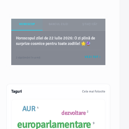
HOROSCOP
BANCUL ZILEI
ȘTIAȚI CĂ?
Horoscopul zilei de 22 iulie 2026: O zi plină de
surprize cosmice pentru toate zodiile! 🌟🔮
VEZI TOT
2 săptămâni în urmă
Taguri
Cele mai folosite
AUR
4
dezvoltare
2
europarlamentare
9