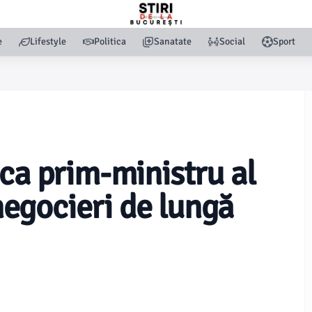
e
Lifestyle
Politica
Sanatate
Social
Sport
ca prim-ministru al
egocieri de lungă