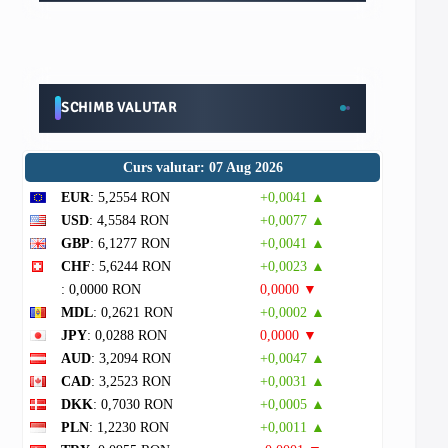
SCHIMB VALUTAR
Curs valutar: 07 Aug 2026
EUR
: 5,2554 RON
+0,0041 ▲
USD
: 4,5584 RON
+0,0077 ▲
GBP
: 6,1277 RON
+0,0041 ▲
CHF
: 5,6244 RON
+0,0023 ▲
: 0,0000 RON
0,0000 ▼
MDL
: 0,2621 RON
+0,0002 ▲
JPY
: 0,0288 RON
0,0000 ▼
AUD
: 3,2094 RON
+0,0047 ▲
CAD
: 3,2523 RON
+0,0031 ▲
DKK
: 0,7030 RON
+0,0005 ▲
PLN
: 1,2230 RON
+0,0011 ▲