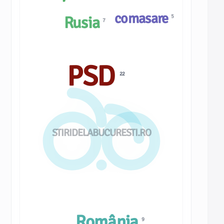
comasare
5
Rusia
7
PSD
22
STIRIDELABUCURESTI.RO
România
9