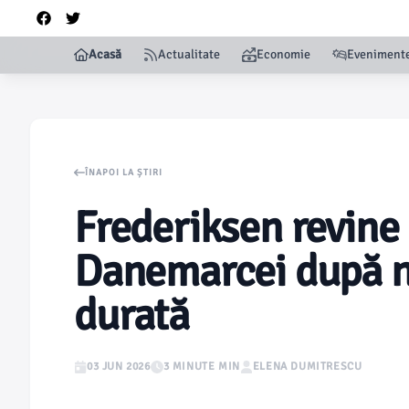
Acasă
Actualitate
Economie
Eveniment
ÎNAPOI LA ȘTIRI
Frederiksen revine 
Danemarcei după n
durată
03 JUN 2026
3 MINUTE MIN
ELENA DUMITRESCU