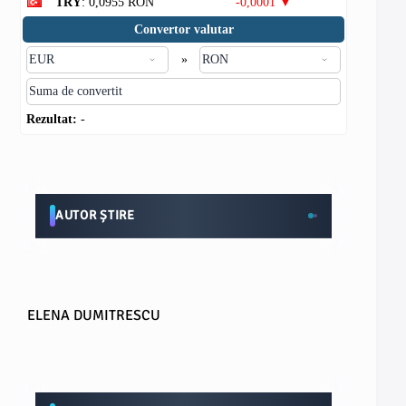
TRY
: 0,0955 RON
-0,0001 ▼
Convertor valutar
»
Rezultat:
-
AUTOR ȘTIRE
ELENA DUMITRESCU