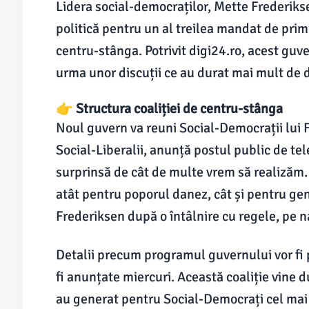
Lidera social-democraților, Mette Frederikse
politică pentru un al treilea mandat de pri
centru-stânga. Potrivit digi24.ro, acest guv
urma unor discuții ce au durat mai mult de 
👉 Structura coaliției de centru-stânga
Noul guvern va reuni Social-Democrații lui 
Social-Liberalii, anunță postul public de te
surprinsă de cât de multe vrem să realizăm
atât pentru poporul danez, cât și pentru gene
Frederiksen după o întâlnire cu regele, pe n
Detalii precum programul guvernului vor fi p
fi anunțate miercuri. Această coaliție vine 
au generat pentru Social-Democrați cel mai 