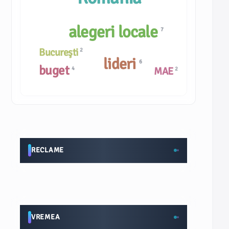
alegeri locale
7
Bucureşti
2
lideri
6
buget
4
MAE
2
RECLAME
VREMEA