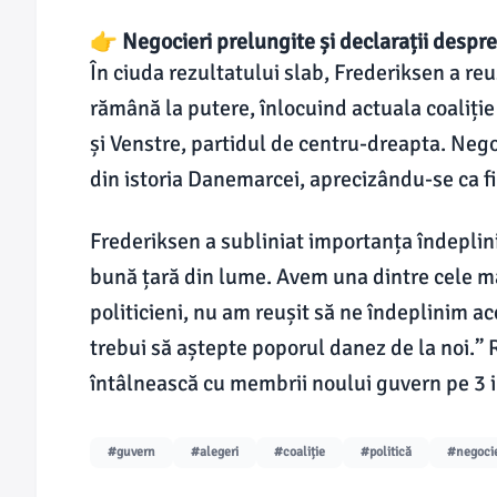
👉 Negocieri prelungite și declarații despre
În ciuda rezultatului slab, Frederiksen a reuș
rămână la putere, înlocuind actuala coaliți
și Venstre, partidul de centru-dreapta. Nego
din istoria Danemarcei, aprecizându-se ca fii
Frederiksen a subliniat importanța îndeplinir
bună țară din lume. Avem una dintre cele ma
politicieni, nu am reușit să ne îndeplinim ac
trebui să aștepte poporul danez de la noi.” 
întâlnească cu membrii noului guvern pe 3 i
#guvern
#alegeri
#coaliție
#politică
#negocie