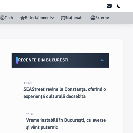
Tech
Entertainment
Naționale
Externe
RECENTE DIN BUCURESTI
11:40
SEAStreet revine la Constanța, oferind o
experiență culturală deosebită
11:40
Vreme instabilă în București, cu averse
și vânt puternic