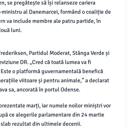
n, se pregătește să își relanseze cariera
m-ministru al Danemarcei, formând o coaliție de
ern va include membre ale patru partide, în
două luni.
Frederiksen, Partidul Moderat, Stânga Verde și
leviziune DR. „Cred că toată lumea va fi
. Este o platformă guvernamentală benefică
rațiile viitoare și pentru animale,” a declarat
ava sa, ancorată în portul Odense.
rezentate marți, iar numele noilor miniștri vor
după ce alegerile parlamentare din 24 martie
slab rezultat din ultimele decenii.