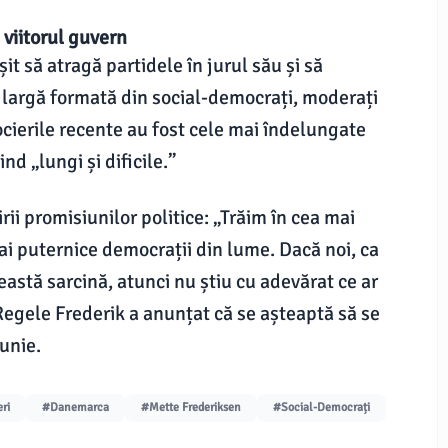
 viitorul guvern
it să atragă partidele în jurul său și să
e largă formată din social-democrați, moderați
cierile recente au fost cele mai îndelungate
nd „lungi și dificile.”
ii promisiunilor politice: „Trăim în cea mai
i puternice democrații din lume. Dacă noi, ca
eastă sarcină, atunci nu știu cu adevărat ce ar
Regele Frederik a anunțat că se așteaptă să se
unie.
ri
#Danemarca
#Mette Frederiksen
#Social-Democrați