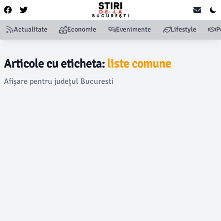
Actualitate
Economie
Evenimente
Lifestyle
P
Articole cu eticheta:
liste comune
Afișare pentru județul Bucuresti