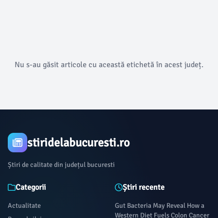
Nu s-au găsit articole cu această etichetă în acest județ.
stiridelabucuresti.ro
Știri de calitate din județul bucuresti
Categorii
Știri recente
Actualitate
Gut Bacteria May Reveal How a
Western Diet Fuels Colon Cancer