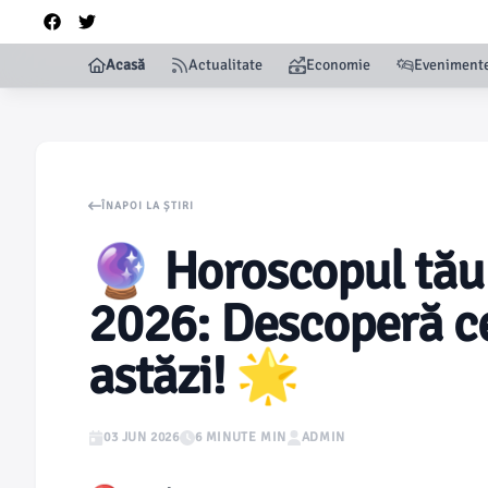
Acasă
Actualitate
Economie
Eveniment
ÎNAPOI LA ȘTIRI
🔮 Horoscopul tău 
2026: Descoperă ce
astăzi! 🌟
03 JUN 2026
6 MINUTE MIN
ADMIN