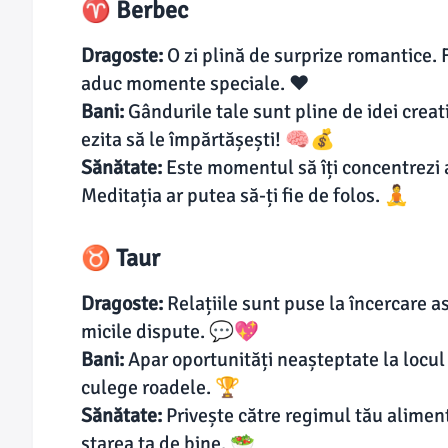
♈ Berbec
Dragoste:
O zi plină de surprize romantice. Fi
aduc momente speciale. ❤️
Bani:
Gândurile tale sunt pline de idei creat
ezita să le împărtășești! 🧠💰
Sănătate:
Este momentul să îți concentrezi 
Meditația ar putea să-ți fie de folos. 🧘
♉ Taur
Dragoste:
Relațiile sunt puse la încercare a
micile dispute. 💬💖
Bani:
Apar oportunități neașteptate la locul 
culege roadele. 🏆
Sănătate:
Privește către regimul tău aliment
starea ta de bine. 🥗