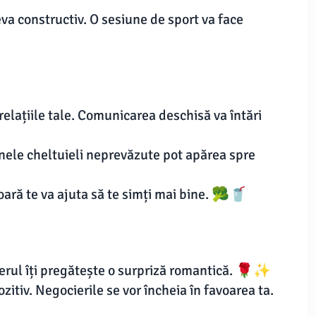
va constructiv. O sesiune de sport va face
relațiile tale. Comunicarea deschisă va întări
Unele cheltuieli neprevăzute pot apărea spre
oară te va ajuta să te simți mai bine. 🥦🥤
erul îți pregătește o surpriză romantică. 🌹✨
zitiv. Negocierile se vor încheia în favoarea ta.