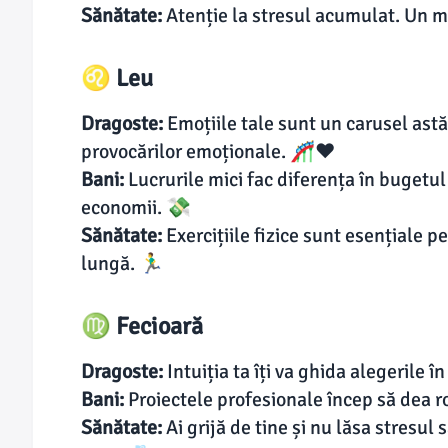
Sănătate:
Atenție la stresul acumulat. Un mas
♌ Leu
Dragoste:
Emoțiile tale sunt un carusel astăz
provocărilor emoționale. 🎢❤️
Bani:
Lucrurile mici fac diferența în bugetul
economii. 💸
Sănătate:
Exercițiile fizice sunt esențiale pe
lungă. 🏃‍♂️
♍ Fecioară
Dragoste:
Intuiția ta îți va ghida alegerile 
Bani:
Proiectele profesionale încep să dea r
Sănătate:
Ai grijă de tine și nu lăsa stresul