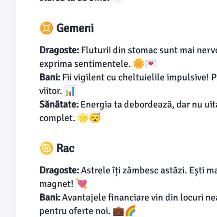
♊ Gemeni
Dragoste:
Fluturii din stomac sunt mai nervoș
exprima sentimentele. 🌼💌
Bani:
Fii vigilent cu cheltuielile impulsive! 
viitor. 📊
Sănătate:
Energia ta debordează, dar nu uit
complet. 🌟😴
♋ Rac
Dragoste:
Astrele îți zâmbesc astăzi. Ești m
magnet! 💘
Bani:
Avantajele financiare vin din locuri n
pentru oferte noi. 💼🌈