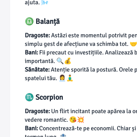
ajuta. 🌬️
♎ Balanță
Dragoste:
Astăzi este momentul potrivit pen
simplu gest de afecțiune va schimba tot. 
Bani:
Fii precaut cu investițiile. Analizează 
importantă. 🔍💰
Sănătate:
Atenție sporită la postură. Orele 
spatelui tău. 👩‍💼🧘‍♂️
♏ Scorpion
Dragoste:
Un flirt incitant poate apărea la 
vedere romantic. 😘💥
Bani:
Concentrează-te pe economii. Chiar și c
termen lung. 🏦