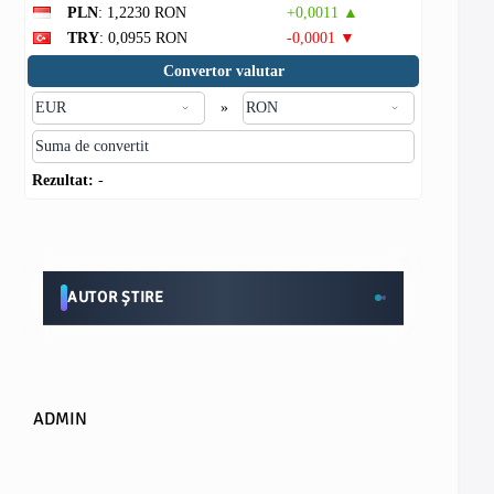
PLN
: 1,2230 RON
+0,0011 ▲
TRY
: 0,0955 RON
-0,0001 ▼
Convertor valutar
»
Rezultat:
-
AUTOR ȘTIRE
ADMIN