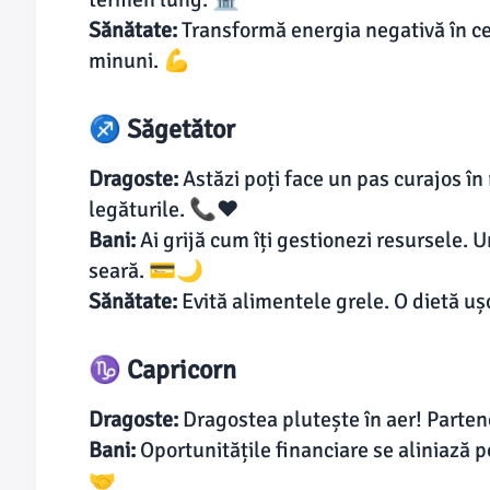
Sănătate:
Transformă energia negativă în ce
minuni. 💪
♐ Săgetător
Dragoste:
Astăzi poți face un pas curajos în 
legăturile. 📞❤
Bani:
Ai grijă cum îți gestionezi resursele. 
seară. 💳🌙
Sănătate:
Evită alimentele grele. O dietă uș
♑ Capricorn
Dragoste:
Dragostea plutește în aer! Parten
Bani:
Oportunitățile financiare se aliniază po
🤝