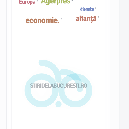
Agerpres
Europa
2
1
dienste
alianță
4
economie.
5
STIRIDELABUCURESTI.RO