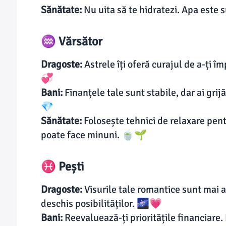
Sănătate:
Nu uita să te hidratezi. Apa este 
♒ Vărsător
Dragoste:
Astrele îți oferă curajul de a-ți î
💞
Bani:
Finanțele tale sunt stabile, dar ai grij
💎
Sănătate:
Folosește tehnici de relaxare pen
poate face minuni. 🍵🌱
♓ Pești
Dragoste:
Visurile tale romantice sunt mai 
deschis posibilităților. 🌌💗
Bani:
Reevaluează-ți prioritățile financiare.