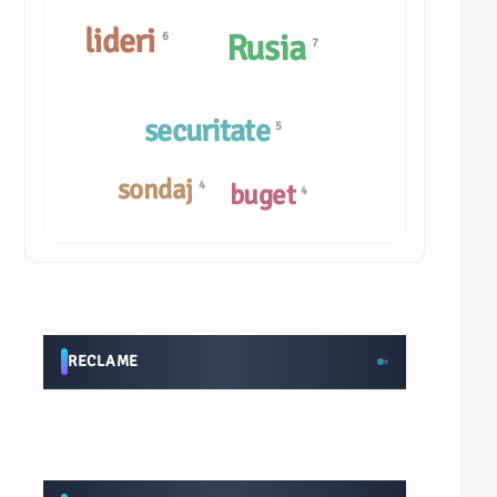
lideri
Rusia
6
7
securitate
5
sondaj
4
buget
4
RECLAME