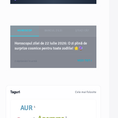
HOROSCOP
BANCUL ZILEI
ȘTIAȚI CĂ?
Horoscopul zilei de 22 iulie 2026: O zi plină de
surprize cosmice pentru toate zodiile! 🌟🔮
VEZI TOT
2 săptămâni în urmă
Taguri
Cele mai folosite
AUR
4
5