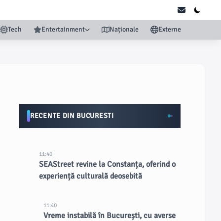
Tech
Entertainment
Naționale
Externe
RECENTE DIN BUCURESTI
11:40
SEAStreet revine la Constanța, oferind o
experiență culturală deosebită
11:40
Vreme instabilă în București, cu averse