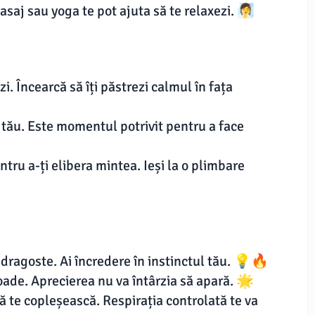
aj sau yoga te pot ajuta să te relaxezi. 🧖‍♀️
i. Încearcă să îți păstrezi calmul în fața
 tău. Este momentul potrivit pentru a face
ntru a-ți elibera mintea. Ieși la o plimbare
în dragoste. Ai încredere în instinctul tău. 💡🔥
oade. Aprecierea nu va întârzia să apară. 🌟
 să te copleșească. Respirația controlată te va