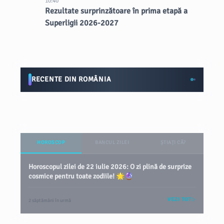
10:40
Rezultate surprinzătoare în prima etapă a
Superligii 2026-2027
RECENTE DIN ROMÂNIA
HOROSCOP
BANCUL ZILEI
ȘTIAȚI CĂ?
Horoscopul zilei de 22 iulie 2026: O zi plină de surprize
cosmice pentru toate zodiile! 🌟🔮
VEZI TOT
2 săptămâni în urmă