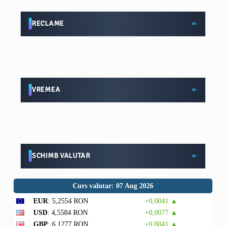
RECLAME
VREMEA
SCHIMB VALUTAR
Curs valutar: 07 Aug 2026
EUR
: 5,2554 RON
+0,0041 ▲
USD
: 4,5584 RON
+0,0077 ▲
GBP
: 6,1277 RON
+0,0041 ▲