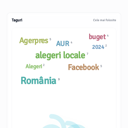
Taguri
Cele mai folosite
buget
4
Agerpres
5
AUR
4
2024
2
alegeri locale
7
Facebook
Alegeri
2
5
România
9