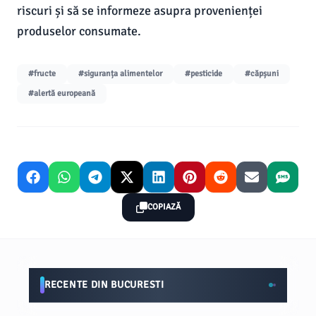
riscuri și să se informeze asupra provenienței
produselor consumate.
#fructe
#siguranța alimentelor
#pesticide
#căpșuni
#alertă europeană
COPIAZĂ
RECENTE DIN BUCURESTI