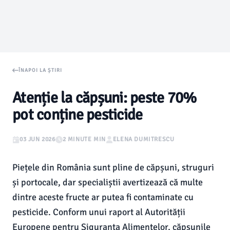
ÎNAPOI LA ȘTIRI
Atenție la căpșuni: peste 70%
pot conține pesticide
03 JUN 2026
2 MINUTE MIN
ELENA DUMITRESCU
Piețele din România sunt pline de căpșuni, struguri
și portocale, dar specialiștii avertizează că multe
dintre aceste fructe ar putea fi contaminate cu
pesticide. Conform unui raport al Autorității
Europene pentru Siguranța Alimentelor, căpșunile