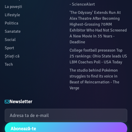
- ScienceAlert
La povești
'The Odyssey' Extends Run At
Lifestyle
Alex Theatre After Becoming
Politica
Highest-Grossing 70MM
Exhibitor Who Had Not Screened
Sanatate
A New Movie In 35 Years -
Social
Deadline
Sport
College football preseason Top
Știați că
25 rankings: Ohio State leads US
LBM Coaches Poll - USA Today
Tech
The studio behind Pokémon
struggles to find its voice in
Beast of Reincarnation - The
Verge
Newsletter
Abonează-te