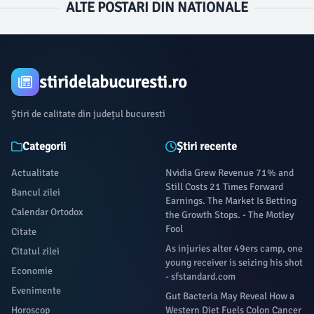
ALTE POSTARI DIN NATIONALE
stiridelabucuresti.ro
Știri de calitate din județul bucuresti
Categorii
Știri recente
Actualitate
Nvidia Grew Revenue 71% and
Still Costs 21 Times Forward
Bancul zilei
Earnings. The Market Is Betting
Calendar Ortodox
the Growth Stops. - The Motley
Fool
Citate
As injuries alter 49ers camp, one
Citatul zilei
young receiver is seizing his shot
Economie
- sfstandard.com
Evenimente
Gut Bacteria May Reveal How a
Horoscop
Western Diet Fuels Colon Cancer