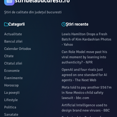
stiridelabucuresti.ro
Știri de calitate din județul bucuresti
Categorii
Știri recente
Actualitate
Lewis Hamilton Drops a Fresh
Batch of Kim Kardashian Photos
Bancul zilei
- Yahoo
Calendar Ortodox
Can Role Model move past his
Citate
viral moment by leaning into
authenticity? - NPR
Citatul zilei
OpenAI and four rivals just
Economie
agreed on one standard for AI
Evenimente
agents - The Next Web
Horoscop
Meta told to pay another $567m
La povești
in New Mexico child safety
lawsuit - bbc.com
Lifestyle
Artificial Intelligence used to
Politica
design brand new viruses - BBC
Sanatate