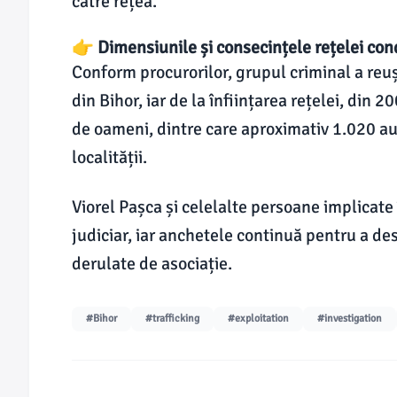
către rețea.
👉 Dimensiunile și consecințele rețelei co
Conform procurorilor, grupul criminal a reuș
din Bihor, iar de la înființarea rețelei, din 
de oameni, dintre care aproximativ 1.020 au 
localității.
Viorel Pașca și celelalte persoane implicate
judiciar, iar anchetele continuă pentru a des
derulate de asociație.
#Bihor
#trafficking
#exploitation
#investigation