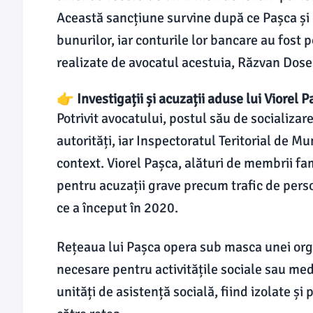
Această sancțiune survine după ce Pașca și c
bunurilor, iar conturile lor bancare au fost
realizate de avocatul acestuia, Răzvan Dos
👉 Investigații și acuzații aduse lui Viorel P
Potrivit avocatului, postul său de socializa
autorități, iar Inspectoratul Teritorial de M
context. Viorel Pașca, alături de membrii fam
pentru acuzații grave precum trafic de persoa
ce a început în 2020.
Rețeaua lui Pașca opera sub masca unei orga
necesare pentru activitățile sociale sau med
unități de asistență socială, fiind izolate și 