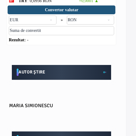
TRY
: 0,0956 RON
+0,0001 ▲
Convertor valutar
»
Rezultat:
-
AUTOR ȘTIRE
MARIA SIMIONESCU