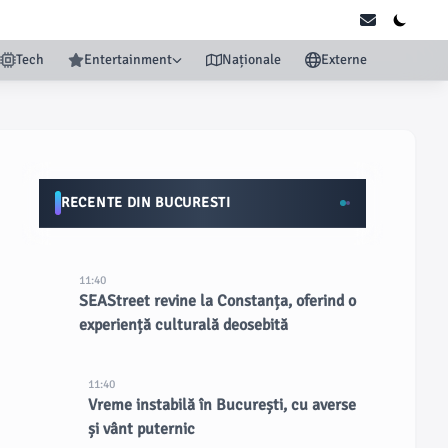
Tech
Entertainment
Naționale
Externe
RECENTE DIN BUCURESTI
11:40
SEAStreet revine la Constanța, oferind o
experiență culturală deosebită
11:40
Vreme instabilă în București, cu averse
și vânt puternic