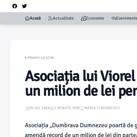
Acasă
Actualitate
Economie
Eveniment
ÎNAPOI LA ȘTIRI
Asociația lui Vior
un milion de lei pen
08 JUL 2026
2 MINUTE MIN
MARIA SIMIONESCU
Asociația „Dumbrava Dumnezeu poartă de gri
amendă record de un milion de lei din parte