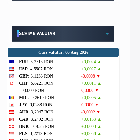
SCHIMB VALUTAR
Curs valutar: 06 Aug 2026
EUR
: 5,2513 RON
+0,0024 ▲
USD
: 4,5507 RON
+0,0027 ▲
GBP
: 6,1236 RON
-0,0008 ▼
CHF
: 5,6221 RON
+0,0011 ▲
: 0,0000 RON
0,0000 ▼
MDL
: 0,2619 RON
+0,0005 ▲
JPY
: 0,0288 RON
0,0000 ▼
AUD
: 3,2047 RON
-0,0002 ▼
CAD
: 3,2492 RON
+0,0153 ▲
DKK
: 0,7025 RON
+0,0003 ▲
PLN
: 1,2219 RON
+0,0038 ▲