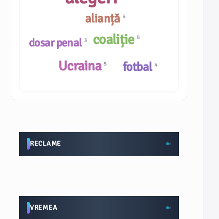
alianță
4
coaliție
5
dosar penal
3
Ucraina
fotbal
5
4
RECLAME
VREMEA