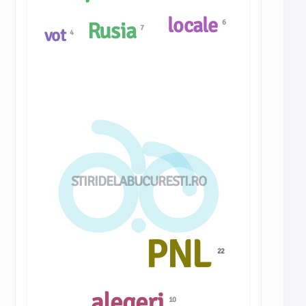
locale
Rusia
6
7
vot
4
STIRIDELABUCURESTI.RO
PNL
22
alegeri
10