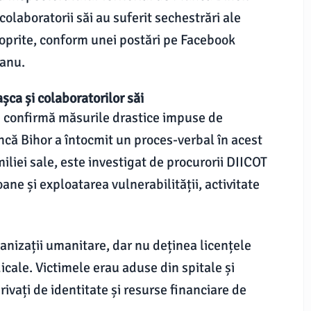
olaboratorii săi au suferit sechestrări ale
 poprite, conform unei postări pe Facebook
eanu.
așca și colaboratorilor săi
re confirmă măsurile drastice impuse de
uncă Bihor a întocmit un proces-verbal în acest
iliei sale, este investigat de procurorii DIICOT
ne și exploatarea vulnerabilității, activitate
nizații umanitare, dar nu deținea licențele
icale. Victimele erau aduse din spitale și
privați de identitate și resurse financiare de