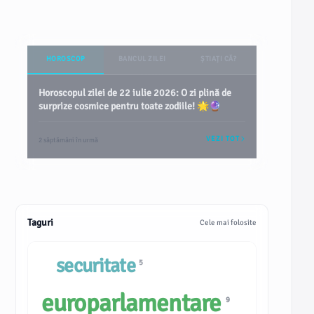
HOROSCOP
BANCUL ZILEI
ȘTIAȚI CĂ?
Horoscopul zilei de 22 iulie 2026: O zi plină de
surprize cosmice pentru toate zodiile! 🌟🔮
VEZI TOT
2 săptămâni în urmă
Taguri
Cele mai folosite
securitate
5
europarlamentare
9