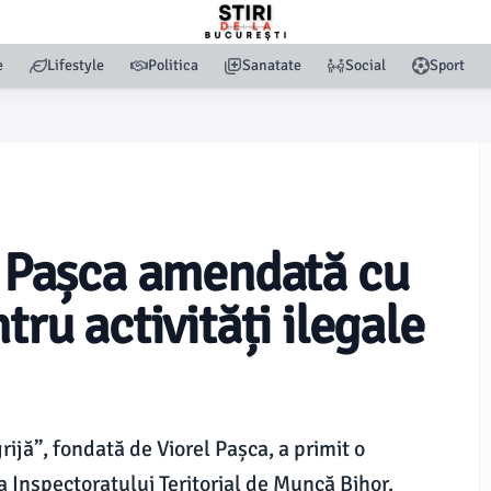
e
Lifestyle
Politica
Sanatate
Social
Sport
el Pașca amendată cu
tru activități ilegale
jă”, fondată de Viorel Pașca, a primit o
a Inspectoratului Teritorial de Muncă Bihor.