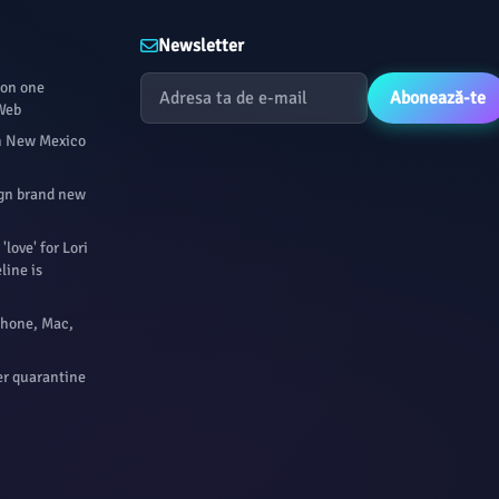
Newsletter
 on one
Abonează-te
 Web
in New Mexico
sign brand new
'love' for Lori
line is
Phone, Mac,
er quarantine