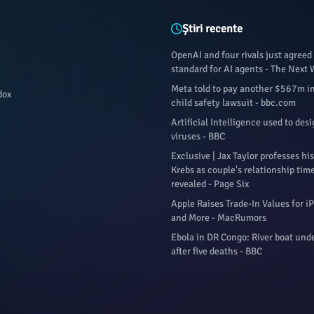
Știri recente
OpenAI and four rivals just agreed
standard for AI agents - The Next
Meta told to pay another $567m 
dox
child safety lawsuit - bbc.com
Artificial Intelligence used to de
viruses - BBC
Exclusive | Jax Taylor professes his 
Krebs as couple's relationship time
revealed - Page Six
Apple Raises Trade-In Values for i
and More - MacRumors
Ebola in DR Congo: River boat und
after five deaths - BBC