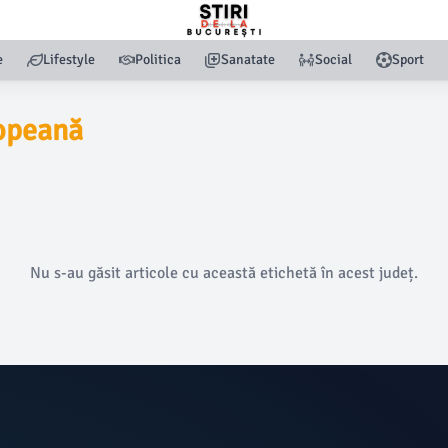
e
Lifestyle
Politica
Sanatate
Social
Sport
ropeană
Nu s-au găsit articole cu această etichetă în acest județ.