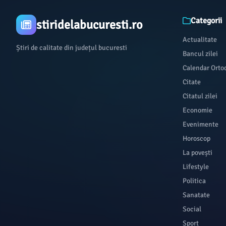
Categorii
stiridelabucuresti.ro
Actualitate
Știri de calitate din județul bucuresti
Bancul zilei
Calendar Orto
Citate
Citatul zilei
Economie
Evenimente
Horoscop
La povești
Lifestyle
Politica
Sanatate
Social
Sport