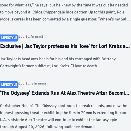
song for what it is," he says, but he knew by the time it was out he needed
to move beyond it. Chloe Chippendale hide caption Up to this point, Role
Model's career has been dominated by a single question: "Where's my Sally
tonight?" All of last year, during live performances of his breakthrough
song, "Sally, When the Wine Runs Out," the singer would shout out those
Articol postat cu 1 zi în urmă
LIFESTYLE
words before bringing out a special guest to sing (or really, chant) the
Exclusive | Jax Taylor professes his 'love' for Lori Krebs as
bridge with him.
couple's relationship timeline is revealed - Page Six
Jax Taylor is head over heels for his and his estranged wife Brittany
Cartwright’s former publicist, Lori Krebs. “I love to death.
Articol postat cu 2 zile în urmă
LIFESTYLE
'The Odyssey' Extends Run At Alex Theatre After Becoming
Highest-Grossing 70MM Exhibitor Who Had Not Screened
Christopher Nolan’s The Odyssey continues to break records, and now the
A New Movie In 35 Years - Deadline
highest-grossing theater exhibiting the film in 70mm is extending its run.
L.A.’s historic Alex Theatre will continue to exhibit the fantasy epic
through August 20, 2026, following audience demand.