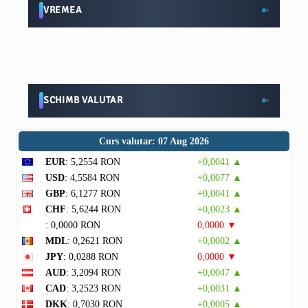
VREMEA
SCHIMB VALUTAR
Curs valutar: 07 Aug 2026
EUR
: 5,2554 RON
+0,0041 ▲
USD
: 4,5584 RON
+0,0077 ▲
GBP
: 6,1277 RON
+0,0041 ▲
CHF
: 5,6244 RON
+0,0023 ▲
: 0,0000 RON
0,0000 ▼
MDL
: 0,2621 RON
+0,0002 ▲
JPY
: 0,0288 RON
0,0000 ▼
AUD
: 3,2094 RON
+0,0047 ▲
CAD
: 3,2523 RON
+0,0031 ▲
DKK
: 0,7030 RON
+0,0005 ▲