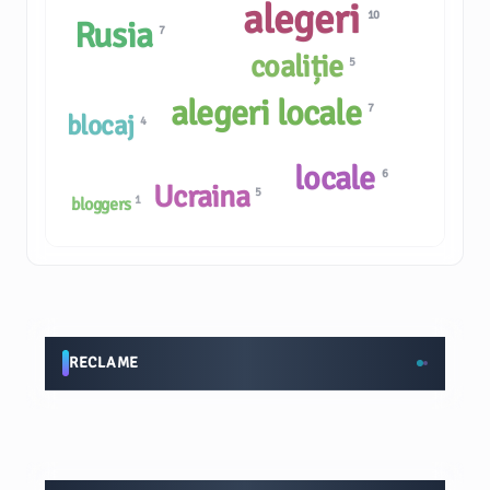
alegeri
10
Rusia
7
coaliție
5
alegeri locale
7
blocaj
4
locale
6
Ucraina
5
1
bloggers
RECLAME