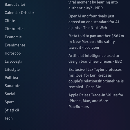
viral moment by leaning into
Bancul zilei
authenticity? - NPR
Calendar Ortodox
OpenAI and four rivals just
Citate
agreed on one standard for AI
agents - The Next Web
Citatul zilei
Meta told to pay another $567m
Economie
in New Mexico child safety
Evenimente
lawsuit - bbc.com
Horoscop
Artificial Intelligence used to
La povești
design brand new viruses - BBC
Lifestyle
Exclusive | Jax Taylor professes
his 'love' for Lori Krebs as
Politica
couple's relationship timeline is
Sanatate
revealed - Page Six
Social
Apple Raises Trade-In Values for
iPhone, Mac, and More -
Sport
MacRumors
Știați că
Tech