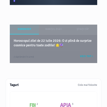
HOROSCOP
BANCUL ZILEI
ȘTIAȚI CĂ?
Horoscopul zilei de 22 iulie 2026: O zi plină de surprize
cosmice pentru toate zodiile! 🌟🔮
VEZI TOT
2 săptămâni în urmă
Taguri
Cele mai folosite
APIA
FBI
2
3