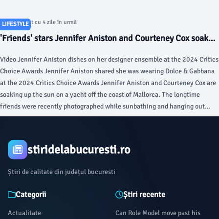
Articol postat cu 4 zile în urmă
LIFESTYLE
'Friends' stars Jennifer Aniston and Courteney Cox soak
up the sun during Mallorca yacht getaway - Fox News
Video Jennifer Aniston dishes on her designer ensemble at the 2024 Critics
Choice Awards Jennifer Aniston shared she was wearing Dolce & Gabbana
at the 2024 Critics Choice Awards Jennifer Aniston and Courteney Cox are
soaking up the sun on a yacht off the coast of Mallorca. The longtime
friends were recently photographed while sunbathing and hanging out
with their famous friends on a luxury yacht while vacationing off the
Spanish island of Mallorca.
stiridelabucuresti.ro
Știri de calitate din județul bucuresti
Categorii
Știri recente
Actualitate
Can Role Model move past his