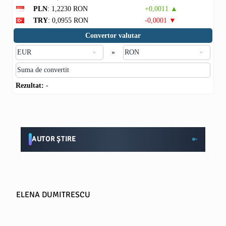
PLN
: 1,2230 RON
+0,0011 ▲
TRY
: 0,0955 RON
-0,0001 ▼
Convertor valutar
»
Rezultat:
-
AUTOR ȘTIRE
ELENA DUMITRESCU