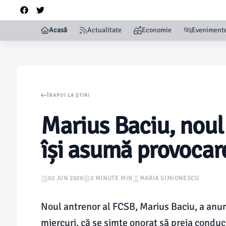
Acasă
Actualitate
Economie
Eveniment
ÎNAPOI LA ȘTIRI
Marius Baciu, noul
își asumă provocar
02 JUN 2026
2 MINUTE MIN
MARIA SIMIONESCU
Noul antrenor al FCSB, Marius Baciu, a anun
miercuri, că se simte onorat să preia cond