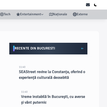
Tech
Entertainment
Naționale
Externe
RECENTE DIN BUCURESTI
11:40
SEAStreet revine la Constanța, oferind o
experiență culturală deosebită
11:40
Vreme instabilă în București, cu averse
și vânt puternic