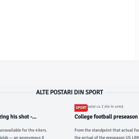
ALTE POSTARI DIN SPORT
Articol postat cu 2 zile în urmă
SPORT
ing his shot -
College football preseason
Coaches Poll - USA Today
navailable for the 49ers.
From the standpoint that actual foo
 fields — an anonymous X
the arrival of the preseason US LB