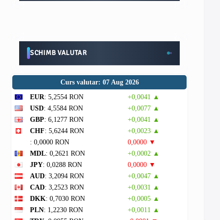
SCHIMB VALUTAR
Curs valutar: 07 Aug 2026
EUR
: 5,2554 RON
+0,0041 ▲
USD
: 4,5584 RON
+0,0077 ▲
GBP
: 6,1277 RON
+0,0041 ▲
CHF
: 5,6244 RON
+0,0023 ▲
: 0,0000 RON
0,0000 ▼
MDL
: 0,2621 RON
+0,0002 ▲
JPY
: 0,0288 RON
0,0000 ▼
AUD
: 3,2094 RON
+0,0047 ▲
CAD
: 3,2523 RON
+0,0031 ▲
DKK
: 0,7030 RON
+0,0005 ▲
PLN
: 1,2230 RON
+0,0011 ▲