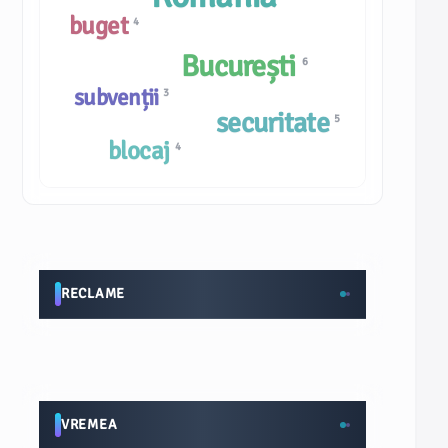
buget
4
București
6
subvenții
3
securitate
5
blocaj
4
RECLAME
VREMEA