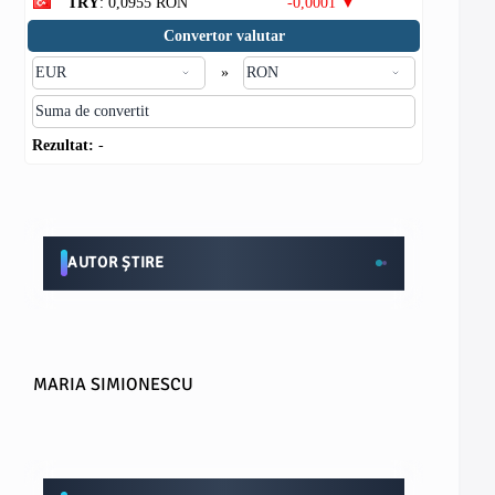
TRY
: 0,0955 RON
-0,0001 ▼
Convertor valutar
»
Rezultat:
-
AUTOR ȘTIRE
MARIA SIMIONESCU