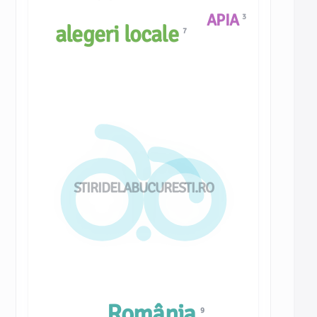
APIA
3
alegeri locale
7
STIRIDELABUCURESTI.RO
România
9