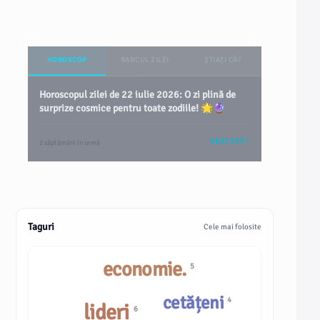
HOROSCOP
BANCUL ZILEI
ȘTIAȚI CĂ?
Horoscopul zilei de 22 iulie 2026: O zi plină de
surprize cosmice pentru toate zodiile! 🌟🔮
VEZI TOT
2 săptămâni în urmă
Taguri
Cele mai folosite
economie.
5
cetățeni
4
lideri
6