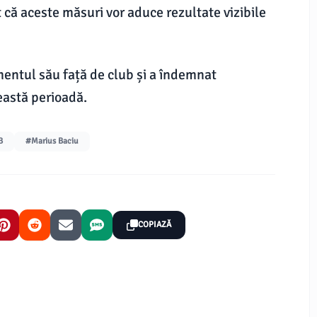
t că aceste măsuri vor aduce rezultate vizibile
entul său față de club și a îndemnat
eastă perioadă.
B
#Marius Baciu
COPIAZĂ