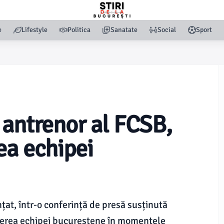
e
Lifestyle
Politica
Sanatate
Social
Sport
 antrenor al FCSB,
ea echipei
țat, într-o conferință de presă susținută
ucerea echipei bucureștene în momentele