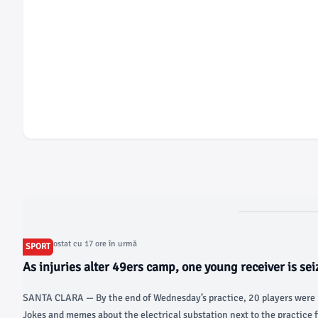
Articol postat cu 17 ore în urmă
SPORT
As injuries alter 49ers camp, one young receiver is seiz
sfstandard.com
SANTA CLARA — By the end of Wednesday’s practice, 20 players were u
Jokes and memes about the electrical substation next to the practice