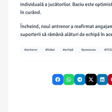
individuală a jucătorilor. Baciu este optimis
în curând.
Încheind, noul antrenor a reafirmat angajam
suporterii să rămână alături de echipă în ac
#antrenor
#fotbal
#echipă
#provocare.
#FCS