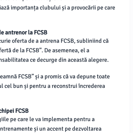
niază importanța clubului și a provocării pe care
de antrenor la FCSB
urie oferta de a antrena FCSB, subliniind că
ofertă de la FCSB”. De asemenea, el a
nsabilitatea ce decurge din această alegere.
înseamnă FCSB” și a promis că va depune toate
l cel bun și pentru a reconstrui încrederea
echipei FCSB
iile pe care le va implementa pentru a
 antrenamente și un accent pe dezvoltarea