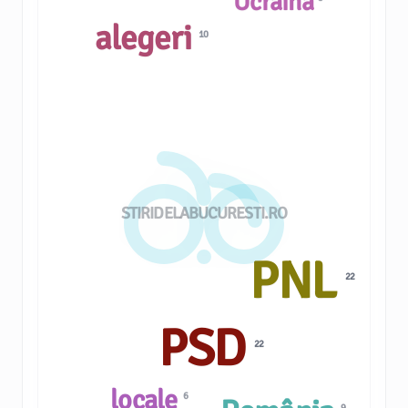
Ucraina
alegeri
10
STIRIDELABUCURESTI.RO
PNL
22
PSD
22
locale
6
9