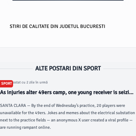
STIRI DE CALITATE DIN JUDETUL BUCURESTI
ALTE POSTARI DIN SPORT
Articol postat cu 2 zile în urmă
SPORT
As injuries alter 49ers camp, one young receiver is seizing
his shot - sfstandard.com
SANTA CLARA — By the end of Wednesday’s practice, 20 players were
unavailable for the 49ers. Jokes and memes about the electrical substation
next to the practice fields — an anonymous X user created a viral profile —
are running rampant online.