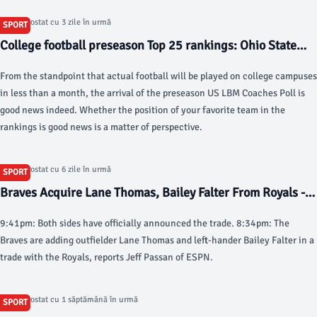
Articol postat cu 3 zile în urmă
SPORT
College football preseason Top 25 rankings: Ohio State
leads US LBM Coaches Poll - USA Today
From the standpoint that actual football will be played on college campuses
in less than a month, the arrival of the preseason US LBM Coaches Poll is
good news indeed. Whether the position of your favorite team in the
rankings is good news is a matter of perspective.
Articol postat cu 6 zile în urmă
SPORT
Braves Acquire Lane Thomas, Bailey Falter From Royals -
MLB Trade Rumors
9:41pm: Both sides have officially announced the trade. 8:34pm: The
Braves are adding outfielder Lane Thomas and left-hander Bailey Falter in a
trade with the Royals, reports Jeff Passan of ESPN.
Articol postat cu 1 săptămână în urmă
SPORT