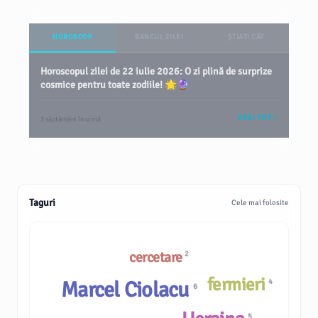
HOROSCOP
BANCUL ZILEI
ȘTIAȚI CĂ?
Horoscopul zilei de 22 iulie 2026: O zi plină de surprize
cosmice pentru toate zodiile! 🌟🔮
VEZI TOT
2 săptămâni în urmă
Taguri
Cele mai folosite
cercetare
2
fermieri
4
Marcel Ciolacu
6
5