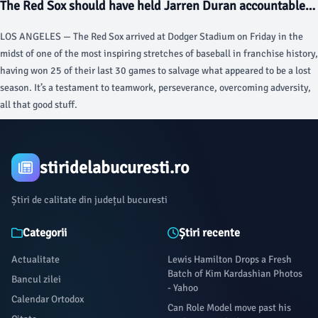
The Red Sox should have held Jarren Duran accountable
after his latest outburst - The Boston Globe
LOS ANGELES — The Red Sox arrived at Dodger Stadium on Friday in the
midst of one of the most inspiring stretches of baseball in franchise history,
having won 25 of their last 30 games to salvage what appeared to be a lost
season. It’s a testament to teamwork, perseverance, overcoming adversity,
all that good stuff.
stiridelabucuresti.ro
Știri de calitate din județul bucuresti
Categorii
Știri recente
Actualitate
Lewis Hamilton Drops a Fresh
Batch of Kim Kardashian Photos
Bancul zilei
- Yahoo
Calendar Ortodox
Can Role Model move past his