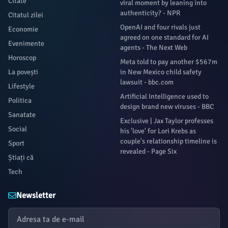
Citate
viral moment by leaning into
authenticity? - NPR
Citatul zilei
OpenAI and four rivals just
Economie
agreed on one standard for AI
Evenimente
agents - The Next Web
Horoscop
Meta told to pay another $567m
La povești
in New Mexico child safety
lawsuit - bbc.com
Lifestyle
Artificial Intelligence used to
Politica
design brand new viruses - BBC
Sanatate
Exclusive | Jax Taylor professes
Social
his 'love' for Lori Krebs as
couple's relationship timeline is
Sport
revealed - Page Six
Știați că
Tech
Newsletter