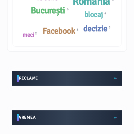
România
București
6
blocaj
4
decizie
5
Facebook
5
meci
2
RECLAME
VREMEA