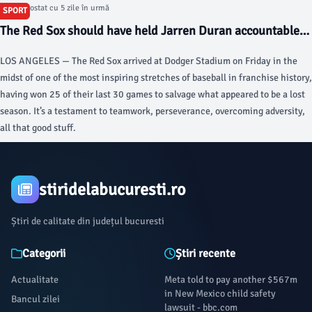
Articol postat cu 5 zile în urmă
SPORT
The Red Sox should have held Jarren Duran accountable
after his latest outburst - The Boston Globe
LOS ANGELES — The Red Sox arrived at Dodger Stadium on Friday in the
midst of one of the most inspiring stretches of baseball in franchise history,
having won 25 of their last 30 games to salvage what appeared to be a lost
season. It’s a testament to teamwork, perseverance, overcoming adversity,
all that good stuff.
stiridelabucuresti.ro
Știri de calitate din județul bucuresti
Categorii
Știri recente
Actualitate
Meta told to pay another $567m
in New Mexico child safety
Bancul zilei
lawsuit - bbc.com