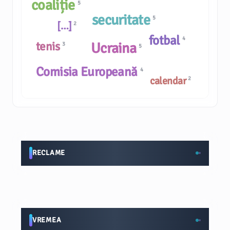
coaliție
5
securitate
5
[…]
2
fotbal
4
tenis
Ucraina
3
5
Comisia Europeană
4
calendar
2
RECLAME
VREMEA