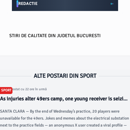
REDACTIE
STIRI DE CALITATE DIN JUDETUL BUCURESTI
ALTE POSTARI DIN SPORT
Articol postat cu 22 ore în urmă
SPORT
As injuries alter 49ers camp, one young receiver is seizing
his shot - sfstandard.com
SANTA CLARA — By the end of Wednesday’s practice, 20 players were
unavailable for the 49ers. Jokes and memes about the electrical substation
next to the practice fields — an anonymous X user created a viral profile —