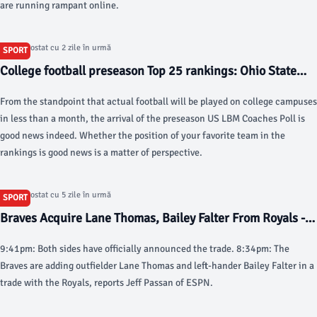
are running rampant online.
Articol postat cu 2 zile în urmă
SPORT
College football preseason Top 25 rankings: Ohio State
leads US LBM Coaches Poll - USA Today
From the standpoint that actual football will be played on college campuses
in less than a month, the arrival of the preseason US LBM Coaches Poll is
good news indeed. Whether the position of your favorite team in the
rankings is good news is a matter of perspective.
Articol postat cu 5 zile în urmă
SPORT
Braves Acquire Lane Thomas, Bailey Falter From Royals -
MLB Trade Rumors
9:41pm: Both sides have officially announced the trade. 8:34pm: The
Braves are adding outfielder Lane Thomas and left-hander Bailey Falter in a
trade with the Royals, reports Jeff Passan of ESPN.