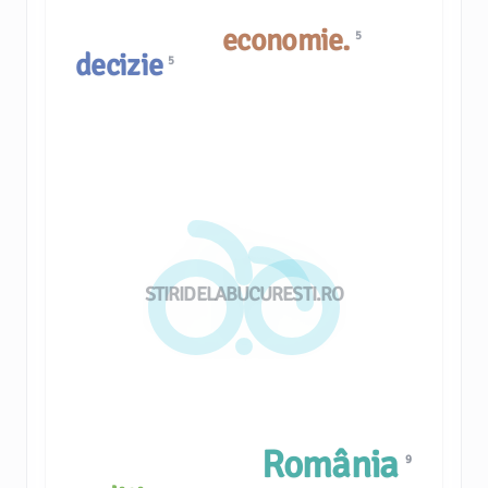
economie.
5
decizie
5
STIRIDELABUCURESTI.RO
România
9