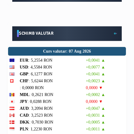
SCHIMB VALUTAR
Curs valutar: 07 Aug 2026
EUR
: 5,2554 RON
+0,0041 ▲
USD
: 4,5584 RON
+0,0077 ▲
GBP
: 6,1277 RON
+0,0041 ▲
CHF
: 5,6244 RON
+0,0023 ▲
: 0,0000 RON
0,0000 ▼
MDL
: 0,2621 RON
+0,0002 ▲
JPY
: 0,0288 RON
0,0000 ▼
AUD
: 3,2094 RON
+0,0047 ▲
CAD
: 3,2523 RON
+0,0031 ▲
DKK
: 0,7030 RON
+0,0005 ▲
PLN
: 1,2230 RON
+0,0011 ▲