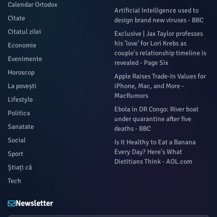
Calendar Ortodox
Artificial Intelligence used to
Citate
design brand new viruses - BBC
Citatul zilei
Exclusive | Jax Taylor professes
his 'love' for Lori Krebs as
Economie
couple's relationship timeline is
Evenimente
revealed - Page Six
Horoscop
Apple Raises Trade-In Values for
La povești
iPhone, Mac, and More -
MacRumors
Lifestyle
Ebola in DR Congo: River boat
Politica
under quarantine after five
Sanatate
deaths - BBC
Social
Is It Healthy to Eat a Banana
Every Day? Here's What
Sport
Dietitians Think - AOL.com
Știați că
Tech
Newsletter