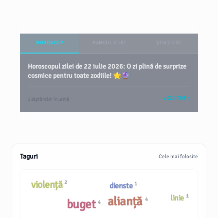
HOROSCOP
BANCUL ZILEI
ȘTIAȚI CĂ?
Horoscopul zilei de 22 iulie 2026: O zi plină de surprize
cosmice pentru toate zodiile! 🌟🔮
VEZI TOT
2 săptămâni în urmă
Taguri
Cele mai folosite
violență
2
1
dienste
1
linie
alianță
4
buget
4