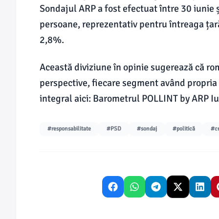
Sondajul ARP a fost efectuat între 30 iunie 
persoane, reprezentativ pentru întreaga țară
2,8%.
Această diviziune în opinie sugerează că rom
perspective, fiecare segment având propria i
integral aici: Barometrul POLLINT by ARP Iu
#responsabilitate
#PSD
#sondaj
#politică
#cr