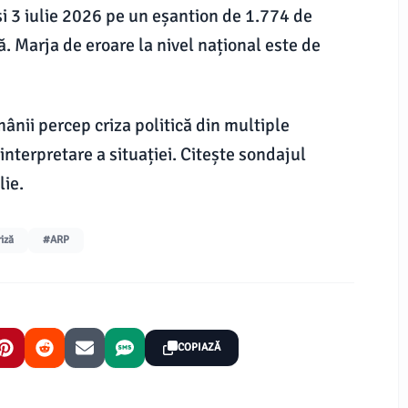
și 3 iulie 2026 pe un eșantion de 1.774 de
. Marja de eroare la nivel național este de
ânii percep criza politică din multiple
nterpretare a situației. Citește sondajul
lie.
iză
#ARP
COPIAZĂ