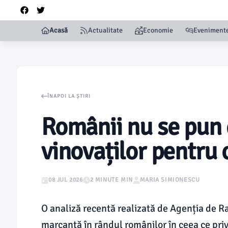
Acasă
Actualitate
Economie
Eveniment
ÎNAPOI LA ȘTIRI
Românii nu se pun 
vinovaților pentru c
08 JUL 2026
2 MINUTE MIN
MARIA SIMIONESCU
O analiză recentă realizată de Agenția de Ra
marcantă în rândul românilor în ceea ce priv