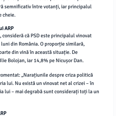
ă semnificativ între votanți, iar principalul
e cheie.
lui ARP
 consideră că PSD este principalul vinovat
e luni din România. O proporție similară,
arte din vină în această situație. De
lie Bolojan, iar 14,8% pe Nicușor Dan.
 comentat: „Narațiunile despre criza politică
a lui. Nu există un vinovat net al crizei – în
a lui – mai degrabă sunt considerați toți la un
ARP