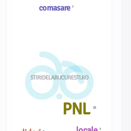
comasare
5
STIRIDELABUCURESTI.RO
PNL
22
locale
6