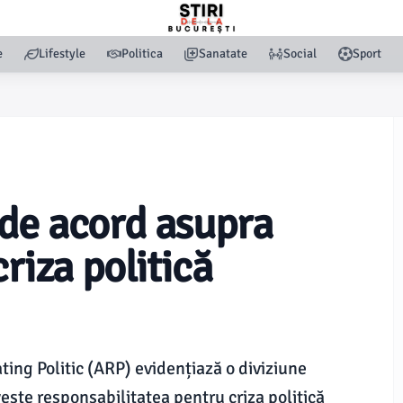
e
Lifestyle
Politica
Sanatate
Social
Sport
de acord asupra
riza politică
ting Politic (ARP) evidențiază o diviziune
ește responsabilitatea pentru criza politică