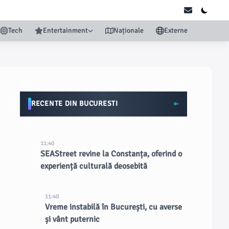
Tech
Entertainment
Naționale
Externe
RECENTE DIN BUCURESTI
11:40
SEAStreet revine la Constanța, oferind o
experiență culturală deosebită
11:40
Vreme instabilă în București, cu averse
și vânt puternic