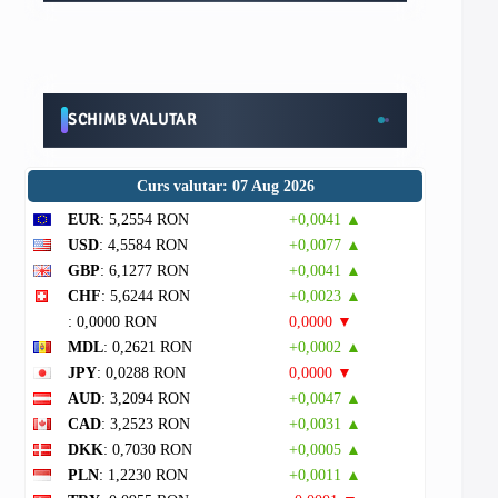
SCHIMB VALUTAR
Curs valutar: 07 Aug 2026
EUR
: 5,2554 RON
+0,0041 ▲
USD
: 4,5584 RON
+0,0077 ▲
GBP
: 6,1277 RON
+0,0041 ▲
CHF
: 5,6244 RON
+0,0023 ▲
: 0,0000 RON
0,0000 ▼
MDL
: 0,2621 RON
+0,0002 ▲
JPY
: 0,0288 RON
0,0000 ▼
AUD
: 3,2094 RON
+0,0047 ▲
CAD
: 3,2523 RON
+0,0031 ▲
DKK
: 0,7030 RON
+0,0005 ▲
PLN
: 1,2230 RON
+0,0011 ▲