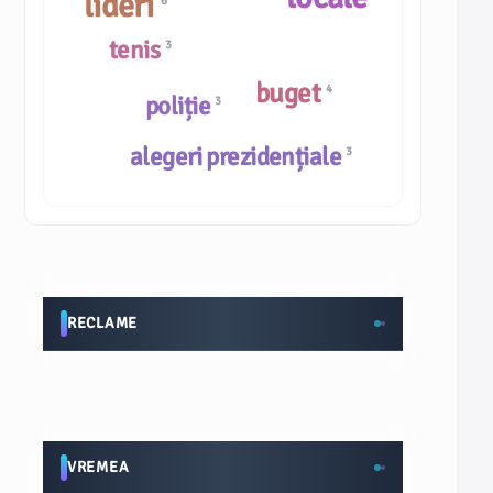
lideri
6
tenis
3
buget
4
poliție
3
alegeri prezidențiale
3
RECLAME
VREMEA