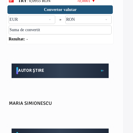
TRY
: 0,0955 RON
-0,0001 ▼
Convertor valutar
»
Rezultat:
-
AUTOR ȘTIRE
MARIA SIMIONESCU