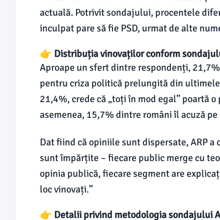
actuală. Potrivit sondajului, procentele difer
inculpat pare să fie PSD, urmat de alte num
👉 Distribuția vinovaților conform sondaju
Aproape un sfert dintre respondenți, 21,7%,
pentru criza politică prelungită din ultimel
21,4%, crede că „toți în mod egal” poartă o p
asemenea, 15,7% dintre români îl acuză pe I
Dat fiind că opiniile sunt dispersate, ARP a
sunt împărțite – fiecare public merge cu teori
opinia publică, fiecare segment are explicați
loc vinovați.”
👉 Detalii privind metodologia sondajului 