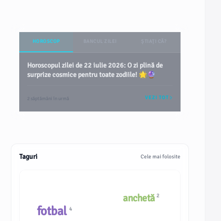
HOROSCOP
BANCUL ZILEI
ȘTIAȚI CĂ?
Horoscopul zilei de 22 iulie 2026: O zi plină de
surprize cosmice pentru toate zodiile! 🌟🔮
VEZI TOT
2 săptămâni în urmă
Taguri
Cele mai folosite
anchetă
2
fotbal
4