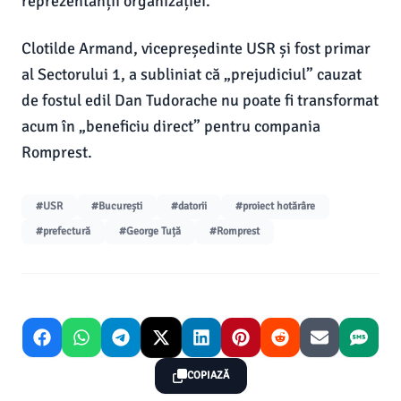
reprezentanții organizației.
Clotilde Armand, vicepreședinte USR și fost primar
al Sectorului 1, a subliniat că „prejudiciul” cauzat
de fostul edil Dan Tudorache nu poate fi transformat
acum în „beneficiu direct” pentru compania
Romprest.
#USR
#București
#datorii
#proiect hotărâre
#prefectură
#George Tuță
#Romprest
COPIAZĂ