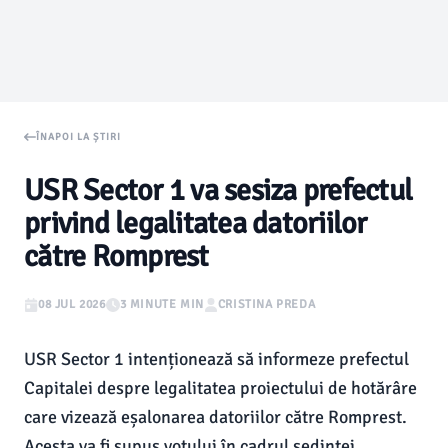
ÎNAPOI LA ȘTIRI
USR Sector 1 va sesiza prefectul
privind legalitatea datoriilor
către Romprest
08 JUL 2026
3 MINUTE MIN
CRISTINA PREDA
USR Sector 1 intenționează să informeze prefectul
Capitalei despre legalitatea proiectului de hotărâre
care vizează eșalonarea datoriilor către Romprest.
Acesta va fi supus votului în cadrul ședinței