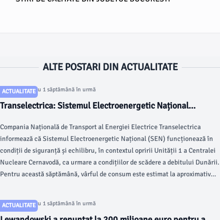
ALTE POSTARI DIN ACTUALITATE
Articol postat cu 1 săptămână în urmă
ACTUALITATE
Transelectrica: Sistemul Electroenergetic Național
funcționează în condiții de siguranță și echilibru după
Compania Națională de Transport al Energiei Electrice Transelectrica
oprirea Unității 1 a CNE Cernavodă. Consumul de energie,
informează că Sistemul Electroenergetic Național (SEN) funcționează în
acoperit fără riscuri
condiții de siguranță și echilibru, în contextul opririi Unității 1 a Centralei
Nucleare Cernavodă, ca urmare a condițiilor de scădere a debitului Dunării.
Pentru această săptămână, vârful de consum este estimat la aproximativ
7.300 MW, cu circa 700 MW mai puțin față de nivelurile maxime
înregistrate în săptămânile precedente, pe fondul perioadei de concedii.
Articol postat cu 1 săptămână în urmă
ACTUALITATE
Lewandowski a renunţat la 200 milioane euro pentru a