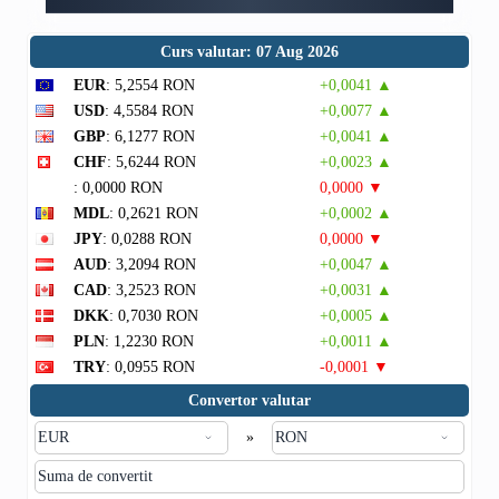
Curs valutar: 07 Aug 2026
EUR
: 5,2554 RON
+0,0041 ▲
USD
: 4,5584 RON
+0,0077 ▲
GBP
: 6,1277 RON
+0,0041 ▲
CHF
: 5,6244 RON
+0,0023 ▲
: 0,0000 RON
0,0000 ▼
MDL
: 0,2621 RON
+0,0002 ▲
JPY
: 0,0288 RON
0,0000 ▼
AUD
: 3,2094 RON
+0,0047 ▲
CAD
: 3,2523 RON
+0,0031 ▲
DKK
: 0,7030 RON
+0,0005 ▲
PLN
: 1,2230 RON
+0,0011 ▲
TRY
: 0,0955 RON
-0,0001 ▼
Convertor valutar
»