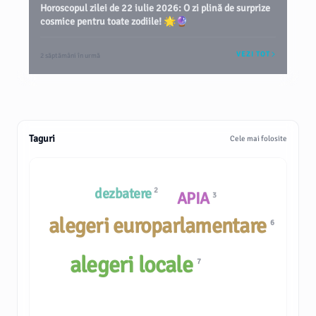
Horoscopul zilei de 22 iulie 2026: O zi plină de surprize
cosmice pentru toate zodiile! 🌟🔮
VEZI TOT
2 săptămâni în urmă
Taguri
Cele mai folosite
dezbatere
2
APIA
3
alegeri europarlamentare
6
alegeri locale
7