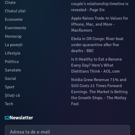
Citate
couple's relationship timeline is
revealed - Page Six
Citatul zilei
Apple Raises Trade-In Values for
Economie
iPhone, Mac, and More -
Evenimente
MacRumors
Horoscop
Ebola in DR Congo: River boat
La povești
under quarantine after five
deaths - BBC
Lifestyle
Is It Healthy to Eat a Banana
Politica
Every Day? Here's What
Sanatate
Dietitians Think - AOL.com
Social
Nvidia Grew Revenue 71% and
Still Costs 21 Times Forward
Sport
Earnings. The Market Is Betting
Știați că
the Growth Stops. - The Motley
Tech
Fool
Newsletter