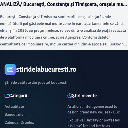
ANALIZĂ/ Bucureşti, Constanţa şi Timişoara, oraşele mari
din România unde se mai vând apartamente la preţ redus
Bucureşti, Constanţa şi Timişoara sunt marile oraşe din ţară unde
cumpărătorii pot găsi cele mai multe zone în care apartamentele se vând,
chiar şi în 2026, cu preţuri reduse, reiese dintr-o analiză de piaţă realizată
de o platformă imobiliară online, scrie Agerpres. Conform datelor
centralizate de Imobiliare.ro, niciun cartier din Cluj-Napoca sau Braşov nu
prinde topul celor mai ieftine zece zone din marile centre economice ale
ţării, în timp ce Ferentari se află în fruntea clasamentului naţional, fiind
singurul cartier din ţară în care apartamentele sunt listate la vânzare cu un
stiridelabucuresti.ro
preţ mediu mai mic de 1.400 euro/mp, un nivel care se înregistra în
Capitală cu cinci ani în urmă.
Știri de calitate din județul bucuresti
Categorii
Știri recente
Actualitate
Artificial Intelligence used to
design brand new viruses - BBC
Bancul zilei
Exclusive | Jax Taylor professes
Calendar Ortodox
his 'love' for Lori Krebs as