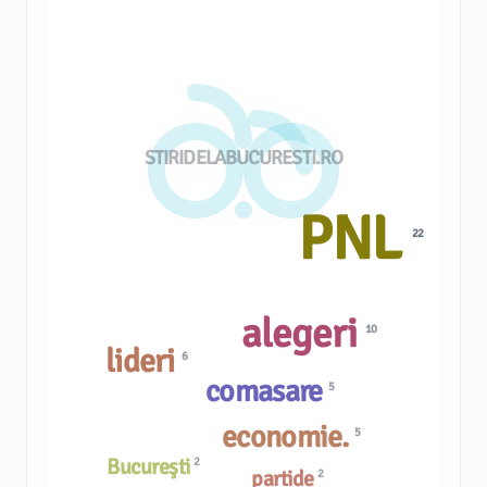
STIRIDELABUCURESTI.RO
PNL
22
alegeri
10
lideri
6
comasare
5
economie.
5
Bucureşti
2
partide
2