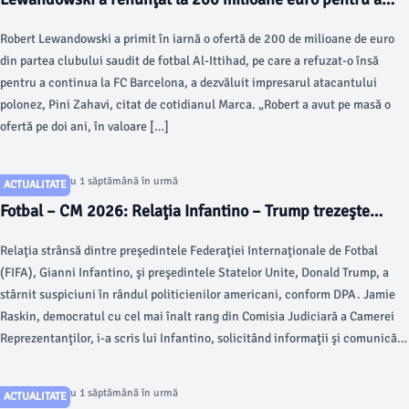
continua la FC Barcelona
Robert Lewandowski a primit în iarnă o ofertă de 200 de milioane de euro
din partea clubului saudit de fotbal Al-Ittihad, pe care a refuzat-o însă
pentru a continua la FC Barcelona, a dezvăluit impresarul atacantului
polonez, Pini Zahavi, citat de cotidianul Marca. „Robert a avut pe masă o
ofertă pe doi ani, în valoare […]
Articol postat cu 1 săptămână în urmă
ACTUALITATE
Fotbal – CM 2026: Relaţia Infantino – Trump trezeşte
suspiciuni în rândul politicienilor americani
Relaţia strânsă dintre preşedintele Federaţiei Internaţionale de Fotbal
(FIFA), Gianni Infantino, şi preşedintele Statelor Unite, Donald Trump, a
stârnit suspiciuni în rândul politicienilor americani, conform DPA. Jamie
Raskin, democratul cu cel mai înalt rang din Comisia Judiciară a Camerei
Reprezentanţilor, i-a scris lui Infantino, solicitând informaţii şi comunicări
până pe 9 august cu privire la […]
Articol postat cu 1 săptămână în urmă
ACTUALITATE