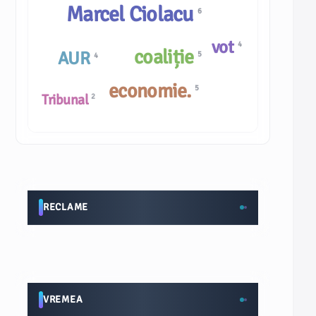
Marcel Ciolacu
6
vot
4
coaliție
AUR
5
4
economie.
5
Tribunal
2
RECLAME
VREMEA