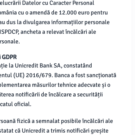
lucrării Datelor cu Caracter Personal
omânia cu o amendă de 12.000 euro pentru
e au dus la divulgarea informațiilor personale
NSPDCP, ancheta a relevat încălcări ale
rsonale.
ui GDPR
ție la Unicredit Bank SA, constatând
entul (UE) 2016/679. Banca a fost sancționată
plementarea măsurilor tehnice adecvate și o
rea notificării de încălcare a securității
atul oficial.
soană fizică a semnalat posibile încălcări ale
statat că Unicredit a trimis notificări greșite