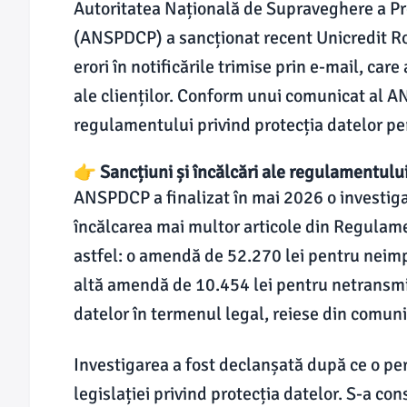
Autoritatea Națională de Supraveghere a Pre
(ANSPDCP) a sancționat recent Unicredit R
erori în notificările trimise prin e-mail, car
ale clienților. Conform unui comunicat al A
regulamentului privind protecția datelor pe
👉 Sancțiuni și încălcări ale regulamentul
ANSPDCP a finalizat în mai 2026 o investiga
încălcarea mai multor articole din Regulam
astfel: o amendă de 52.270 lei pentru neim
altă amendă de 10.454 lei pentru netransmite
datelor în termenul legal, reiese din comunic
Investigarea a fost declanșată după ce o per
legislației privind protecția datelor. S-a con