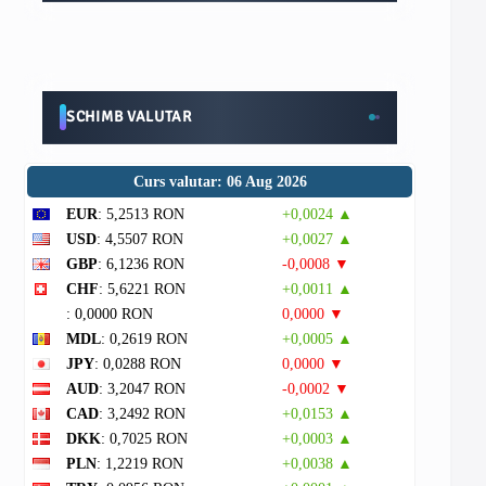
SCHIMB VALUTAR
Curs valutar: 06 Aug 2026
EUR
: 5,2513 RON
+0,0024 ▲
USD
: 4,5507 RON
+0,0027 ▲
GBP
: 6,1236 RON
-0,0008 ▼
CHF
: 5,6221 RON
+0,0011 ▲
: 0,0000 RON
0,0000 ▼
MDL
: 0,2619 RON
+0,0005 ▲
JPY
: 0,0288 RON
0,0000 ▼
AUD
: 3,2047 RON
-0,0002 ▼
CAD
: 3,2492 RON
+0,0153 ▲
DKK
: 0,7025 RON
+0,0003 ▲
PLN
: 1,2219 RON
+0,0038 ▲