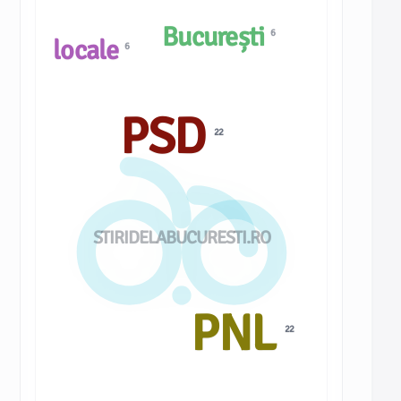
București
6
locale
6
PSD
22
STIRIDELABUCURESTI.RO
PNL
22