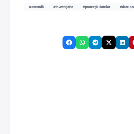
#amendă
#investigație
#protecția datelor
#date pe