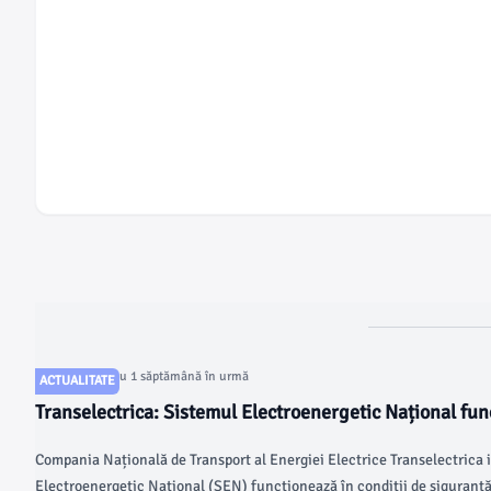
Articol postat cu 1 săptămână în urmă
ACTUALITATE
Transelectrica: Sistemul Electroenergetic Național fun
de siguranță și echilibru după oprirea Unității 1 a CN
Compania Națională de Transport al Energiei Electrice Transelectrica
Consumul de energie, acoperit fără riscuri
Electroenergetic Național (SEN) funcționează în condiții de siguranță 