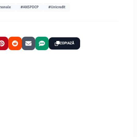
rsonale
#ANSPDCP
#Unicredit
COPIAZĂ