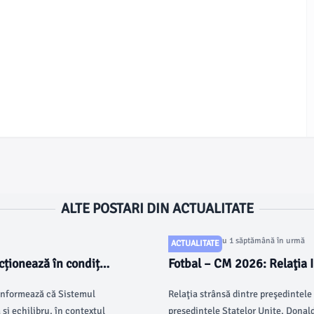
ALTE POSTARI DIN ACTUALITATE
Articol postat cu 1 săptămână în urmă
ACTUALITATE
cționează în condiții
Fotbal – CM 2026: Relaţia I
E Cernavodă.
politicienilor americani
 informează că Sistemul
Relaţia strânsă dintre preşedintele 
și echilibru, în contextul
preşedintele Statelor Unite, Donald