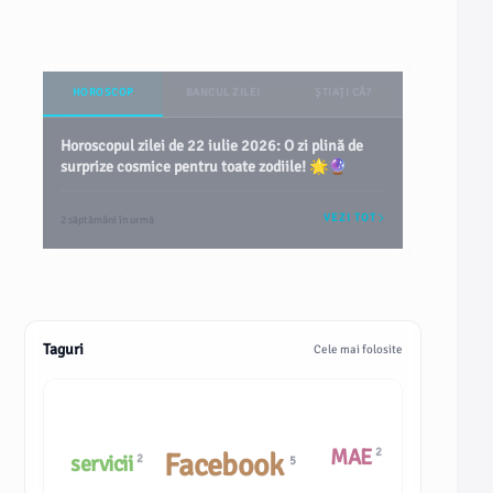
HOROSCOP
BANCUL ZILEI
ȘTIAȚI CĂ?
Horoscopul zilei de 22 iulie 2026: O zi plină de
surprize cosmice pentru toate zodiile! 🌟🔮
VEZI TOT
2 săptămâni în urmă
Taguri
Cele mai folosite
MAE
2
Facebook
servicii
2
5