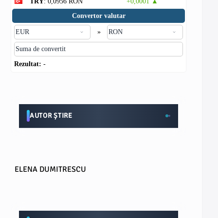
TRY
: 0,0956 RON
+0,0001 ▲
Convertor valutar
»
Rezultat:
-
AUTOR ȘTIRE
ELENA DUMITRESCU