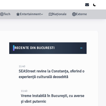
Tech
Entertainment
Naționale
Externe
RECENTE DIN BUCURESTI
11:40
SEAStreet revine la Constanța, oferind o
experiență culturală deosebită
11:40
Vreme instabilă în București, cu averse
și vânt puternic