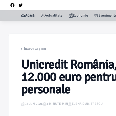
Acasă
Actualitate
Economie
Eveniment
ÎNAPOI LA ȘTIRI
Unicredit România
12.000 euro pentru
personale
02 JUN 2026
3 MINUTE MIN
ELENA DUMITRESCU