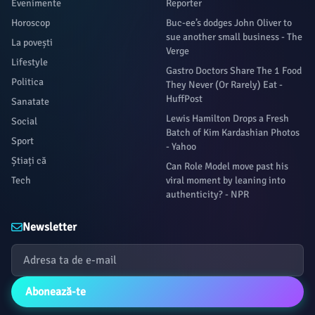
Evenimente
Reporter
Horoscop
Buc-ee’s dodges John Oliver to
sue another small business - The
La povești
Verge
Lifestyle
Gastro Doctors Share The 1 Food
Politica
They Never (Or Rarely) Eat -
HuffPost
Sanatate
Lewis Hamilton Drops a Fresh
Social
Batch of Kim Kardashian Photos
Sport
- Yahoo
Știați că
Can Role Model move past his
Tech
viral moment by leaning into
authenticity? - NPR
Newsletter
Abonează-te