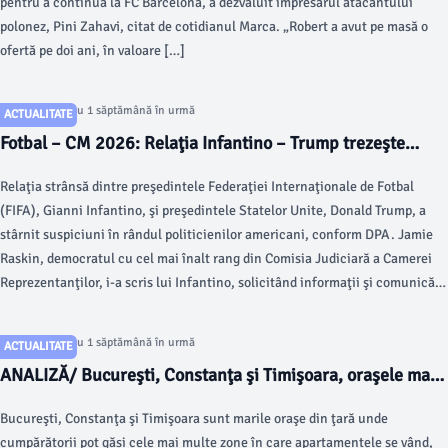
pentru a continua la FC Barcelona, a dezvăluit impresarul atacantului
polonez, Pini Zahavi, citat de cotidianul Marca. „Robert a avut pe masă o
ofertă pe doi ani, în valoare […]
Articol postat cu 1 săptămână în urmă
ACTUALITATE
Fotbal – CM 2026: Relaţia Infantino – Trump trezeşte
suspiciuni în rândul politicienilor americani
Relaţia strânsă dintre preşedintele Federaţiei Internaţionale de Fotbal
(FIFA), Gianni Infantino, şi preşedintele Statelor Unite, Donald Trump, a
stârnit suspiciuni în rândul politicienilor americani, conform DPA. Jamie
Raskin, democratul cu cel mai înalt rang din Comisia Judiciară a Camerei
Reprezentanţilor, i-a scris lui Infantino, solicitând informaţii şi comunicări
până pe 9 august cu privire la […]
Articol postat cu 1 săptămână în urmă
ACTUALITATE
ANALIZĂ/ Bucureşti, Constanţa şi Timişoara, oraşele mari
din România unde se mai vând apartamente la preţ redus
Bucureşti, Constanţa şi Timişoara sunt marile oraşe din ţară unde
cumpărătorii pot găsi cele mai multe zone în care apartamentele se vând,