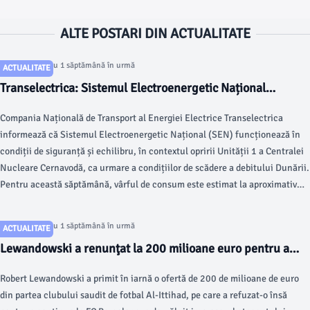
ALTE POSTARI DIN ACTUALITATE
Articol postat cu 1 săptămână în urmă
ACTUALITATE
Transelectrica: Sistemul Electroenergetic Național
funcționează în condiții de siguranță și echilibru după
Compania Națională de Transport al Energiei Electrice Transelectrica
oprirea Unității 1 a CNE Cernavodă. Consumul de energie,
informează că Sistemul Electroenergetic Național (SEN) funcționează în
acoperit fără riscuri
condiții de siguranță și echilibru, în contextul opririi Unității 1 a Centralei
Nucleare Cernavodă, ca urmare a condițiilor de scădere a debitului Dunării.
Pentru această săptămână, vârful de consum este estimat la aproximativ
7.300 MW, cu circa 700 MW mai puțin față de nivelurile maxime
înregistrate în săptămânile precedente, pe fondul perioadei de concedii.
Articol postat cu 1 săptămână în urmă
ACTUALITATE
Lewandowski a renunţat la 200 milioane euro pentru a
continua la FC Barcelona
Robert Lewandowski a primit în iarnă o ofertă de 200 de milioane de euro
din partea clubului saudit de fotbal Al-Ittihad, pe care a refuzat-o însă