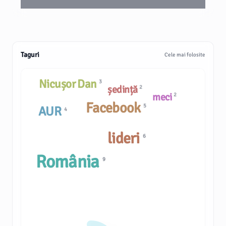
Taguri
Cele mai folosite
Nicușor Dan
3
ședință
2
meci
2
Facebook
5
AUR
4
lideri
6
România
9