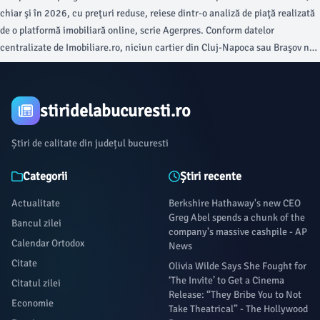
chiar şi în 2026, cu preţuri reduse, reiese dintr-o analiză de piaţă realizată
de o platformă imobiliară online, scrie Agerpres. Conform datelor
centralizate de Imobiliare.ro, niciun cartier din Cluj-Napoca sau Braşov nu
prinde topul celor mai ieftine zece zone din marile centre economice ale
ţării, în timp ce Ferentari se află în fruntea clasamentului naţional, fiind
singurul cartier din ţară în care apartamentele sunt listate la vânzare cu un
stiridelabucuresti.ro
preţ mediu mai mic de 1.400 euro/mp, un nivel care se înregistra în
Capitală cu cinci ani în urmă.
Știri de calitate din județul bucuresti
Categorii
Știri recente
Actualitate
Berkshire Hathaway's new CEO
Greg Abel spends a chunk of the
Bancul zilei
company's massive cashpile - AP
Calendar Ortodox
News
Citate
Olivia Wilde Says She Fought for
‘The Invite’ to Get a Cinema
Citatul zilei
Release: “They Bribe You to Not
Economie
Take Theatrical” - The Hollywood