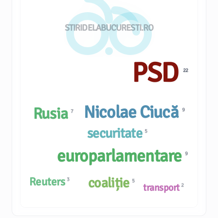
STIRIDELABUCURESTI.RO
PSD
22
Nicolae Ciucă
Rusia
9
7
securitate
5
europarlamentare
9
Reuters
coaliție
3
5
transport
2