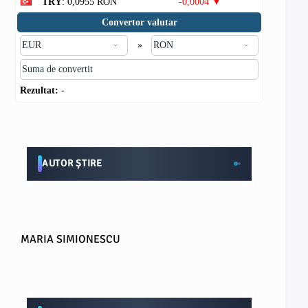
TRY
: 0,0955 RON
-0,0004 ▼
Convertor valutar
»
Rezultat:
-
AUTOR ȘTIRE
MARIA SIMIONESCU