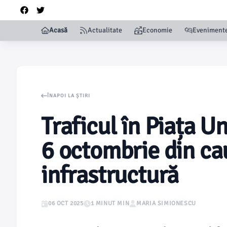
Acasă
Actualitate
Economie
Eveniment
ÎNAPOI LA ȘTIRI
Traficul în Piața Un
6 octombrie din cau
infrastructură
06 OCT 2025
1 MINUT MIN
MARIA SIMIONESCU