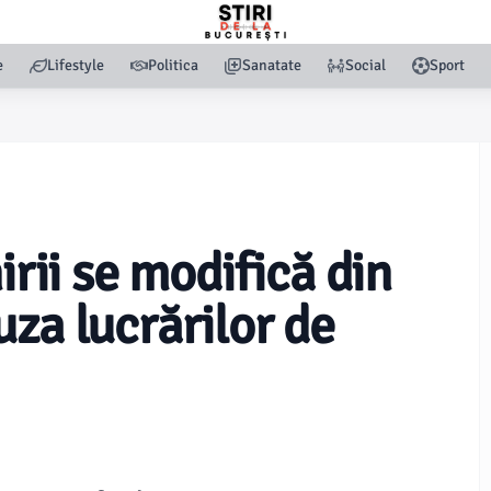
e
Lifestyle
Politica
Sanatate
Social
Sport
irii se modifică din
za lucrărilor de