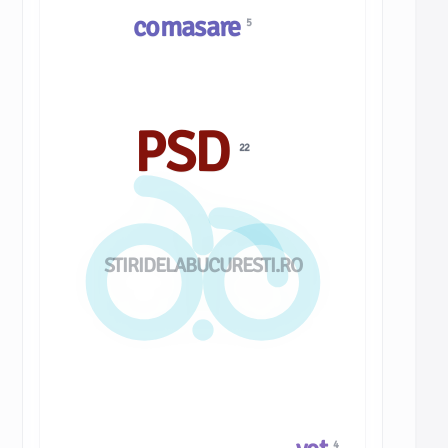
comasare
5
PSD
22
STIRIDELABUCURESTI.RO
4