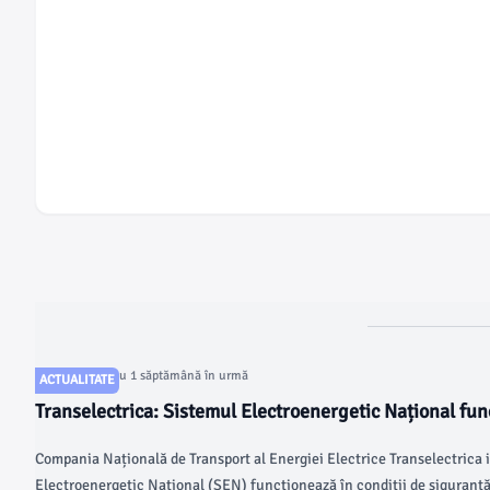
Articol postat cu 1 săptămână în urmă
ACTUALITATE
Transelectrica: Sistemul Electroenergetic Național fun
de siguranță și echilibru după oprirea Unității 1 a CN
Compania Națională de Transport al Energiei Electrice Transelectrica
Consumul de energie, acoperit fără riscuri
Electroenergetic Național (SEN) funcționează în condiții de siguranță 