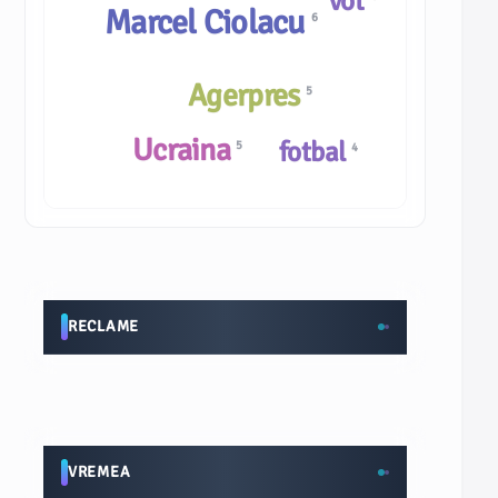
vot
Marcel Ciolacu
6
Agerpres
5
Ucraina
fotbal
5
4
RECLAME
VREMEA