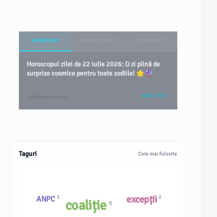
HOROSCOP
BANCUL ZILEI
ȘTIAȚI CĂ?
Horoscopul zilei de 22 iulie 2026: O zi plină de
surprize cosmice pentru toate zodiile! 🌟🔮
VEZI TOT
2 săptămâni în urmă
Taguri
Cele mai folosite
excepții
1
2
ANPC
coaliție
5