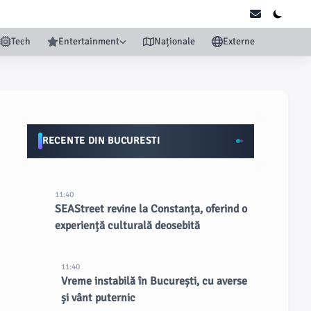
Tech
Entertainment
Naționale
Externe
RECENTE DIN BUCURESTI
11:40
SEAStreet revine la Constanța, oferind o
experiență culturală deosebită
11:40
Vreme instabilă în București, cu averse
și vânt puternic