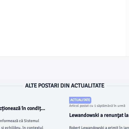
ALTE POSTARI DIN ACTUALITATE
ACTUALITATE
Articol postat cu 1 săptămână în urmă
cționează în condiții
E Cernavodă.
Lewandowski a renunţat la 
 informează că Sistemul
Barcelona
și echilibru, în contextul
Robert Lewandowski a primit în iar