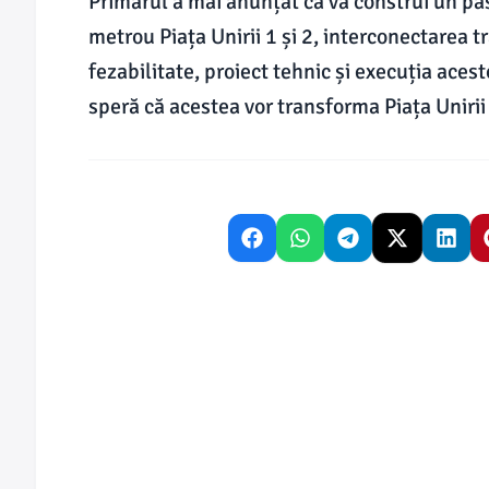
Primarul a mai anunțat că va construi un pas
metrou Piața Unirii 1 și 2, interconectarea 
fezabilitate, proiect tehnic și execuția acest
speră că acestea vor transforma Piața Uniri