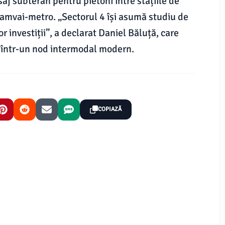
aj subteran pentru pietoni între stațiile de
tramvai-metro. „Sectorul 4 își asumă studiu de
or investiții”, a declarat Daniel Băluță, care
i într-un nod intermodal modern.
COPIAZĂ