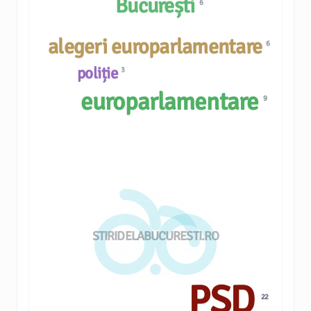
București
6
alegeri europarlamentare
6
poliție
3
europarlamentare
9
STIRIDELABUCURESTI.RO
PSD
22