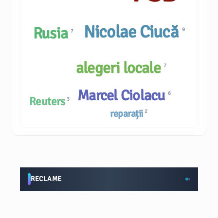
Nicolae Ciucă
Rusia
9
7
alegeri locale
7
Marcel Ciolacu
6
Reuters
3
reparații
2
RECLAME