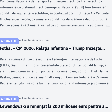
Compania Națională de Transport al Energiei Electrice Transelectrica
oprirea Unității 1 a CNE Cernavodă. Consumul de energie,
informează că Sistemul Electroenergetic Național (SEN) funcționează în
acoperit fără riscuri
condiții de siguranță și echilibru, în contextul opririi Unității 1 a Centralei
Nucleare Cernavodă, ca urmare a condițiilor de scădere a debitului Dunării.
Pentru această săptămână, vârful de consum este estimat la aproximativ
7.300 MW, cu circa 700 MW mai puțin față de nivelurile maxime
înregistrate în săptămânile precedente, pe fondul perioadei de concedii.
Articol postat cu 1 săptămână în urmă
ACTUALITATE
Fotbal – CM 2026: Relaţia Infantino – Trump trezeşte
suspiciuni în rândul politicienilor americani
Relaţia strânsă dintre preşedintele Federaţiei Internaţionale de Fotbal
(FIFA), Gianni Infantino, şi preşedintele Statelor Unite, Donald Trump, a
stârnit suspiciuni în rândul politicienilor americani, conform DPA. Jamie
Raskin, democratul cu cel mai înalt rang din Comisia Judiciară a Camerei
Reprezentanţilor, i-a scris lui Infantino, solicitând informaţii şi comunicări
până pe 9 august cu privire la […]
Articol postat cu 1 săptămână în urmă
ACTUALITATE
Lewandowski a renunţat la 200 milioane euro pentru a