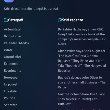
Capitală cu cinci ani în urmă.
Știri de calitate din județul bucuresti
Categorii
Știri recente
Actualitate
Berkshire Hathaway's new CEO
Greg Abel spends a chunk of the
Bancul zilei
company's massive cashpile - AP
Calendar Ortodox
News
Citate
Olivia Wilde Says She Fought for
‘The Invite’ to Get a Cinema
Citatul zilei
Release: “They Bribe You to Not
Economie
Take Theatrical” - The Hollywood
Evenimente
Reporter
Horoscop
Buc-ee’s dodges John Oliver to
sue another small business - The
La povești
Verge
Lifestyle
Gastro Doctors Share The 1 Food
Politica
They Never (Or Rarely) Eat -
HuffPost
Sanatate