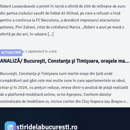
continua la FC Barcelona
Robert Lewandowski a primit în iarnă o ofertă de 200 de milioane de euro
din partea clubului saudit de fotbal Al-Ittihad, pe care a refuzat-o însă
pentru a continua la FC Barcelona, a dezvăluit impresarul atacantului
polonez, Pini Zahavi, citat de cotidianul Marca. „Robert a avut pe masă o
ofertă pe doi ani, în valoare […]
Articol postat cu 1 săptămână în urmă
ACTUALITATE
ANALIZĂ/ Bucureşti, Constanţa şi Timişoara, oraşele mari
din România unde se mai vând apartamente la preţ redus
Bucureşti, Constanţa şi Timişoara sunt marile oraşe din ţară unde
cumpărătorii pot găsi cele mai multe zone în care apartamentele se vând,
chiar şi în 2026, cu preţuri reduse, reiese dintr-o analiză de piaţă realizată
de o platformă imobiliară online, scrie Agerpres. Conform datelor
centralizate de Imobiliare.ro, niciun cartier din Cluj-Napoca sau Braşov nu
prinde topul celor mai ieftine zece zone din marile centre economice ale
ţării, în timp ce Ferentari se află în fruntea clasamentului naţional, fiind
singurul cartier din ţară în care apartamentele sunt listate la vânzare cu un
stiridelabucuresti.ro
preţ mediu mai mic de 1.400 euro/mp, un nivel care se înregistra în