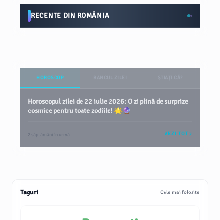
RECENTE DIN ROMÂNIA
HOROSCOP
BANCUL ZILEI
ȘTIAȚI CĂ?
Horoscopul zilei de 22 iulie 2026: O zi plină de surprize
cosmice pentru toate zodiile! 🌟🔮
VEZI TOT
2 săptămâni în urmă
Taguri
Cele mai folosite