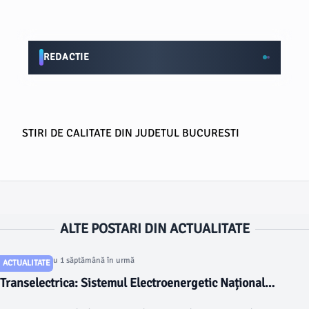
REDACTIE
STIRI DE CALITATE DIN JUDETUL BUCURESTI
ALTE POSTARI DIN ACTUALITATE
Articol postat cu 1 săptămână în urmă
ACTUALITATE
Transelectrica: Sistemul Electroenergetic Național
funcționează în condiții de siguranță și echilibru după