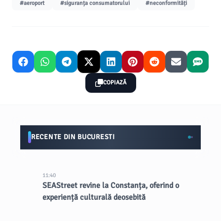
#aeroport
#siguranța consumatorului
#neconformități
COPIAZĂ
RECENTE DIN BUCURESTI
11:40
SEAStreet revine la Constanța, oferind o
experiență culturală deosebită