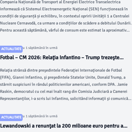
Compania Națională de Transport al Energiei Electrice Transelectrica
oprirea Unității 1 a CNE Cernavodă. Consumul de energie,
informează că Sistemul Electroenergetic Național (SEN) funcționează în
acoperit fără riscuri
condiții de siguranță și echilibru, în contextul opririi Unității 1 a Centralei
Nucleare Cernavodă, ca urmare a condițiilor de scădere a debitului Dunării.
Pentru această săptămână, vârful de consum este estimat la aproximativ
7.300 MW, cu circa 700 MW mai puțin față de nivelurile maxime
înregistrate în săptămânile precedente, pe fondul perioadei de concedii.
Articol postat cu 1 săptămână în urmă
ACTUALITATE
Fotbal – CM 2026: Relaţia Infantino – Trump trezeşte
suspiciuni în rândul politicienilor americani
Relaţia strânsă dintre preşedintele Federaţiei Internaţionale de Fotbal
(FIFA), Gianni Infantino, şi preşedintele Statelor Unite, Donald Trump, a
stârnit suspiciuni în rândul politicienilor americani, conform DPA. Jamie
Raskin, democratul cu cel mai înalt rang din Comisia Judiciară a Camerei
Reprezentanţilor, i-a scris lui Infantino, solicitând informaţii şi comunicări
până pe 9 august cu privire la […]
Articol postat cu 1 săptămână în urmă
ACTUALITATE
Lewandowski a renunţat la 200 milioane euro pentru a