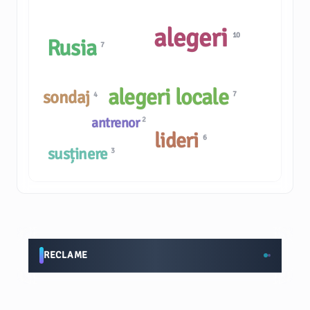
alegeri
10
Rusia
7
alegeri locale
sondaj
7
4
antrenor
2
lideri
6
susținere
3
RECLAME