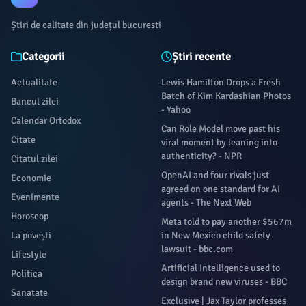
Capitală cu cinci ani în urmă.
Știri de calitate din județul bucuresti
Categorii
Știri recente
Actualitate
Lewis Hamilton Drops a Fresh
Batch of Kim Kardashian Photos
Bancul zilei
- Yahoo
Calendar Ortodox
Can Role Model move past his
Citate
viral moment by leaning into
authenticity? - NPR
Citatul zilei
OpenAI and four rivals just
Economie
agreed on one standard for AI
Evenimente
agents - The Next Web
Horoscop
Meta told to pay another $567m
La povești
in New Mexico child safety
lawsuit - bbc.com
Lifestyle
Artificial Intelligence used to
Politica
design brand new viruses - BBC
Sanatate
Exclusive | Jax Taylor professes