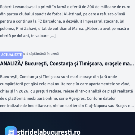
continua la FC Barcelona
Robert Lewandowski a primit în iarnă o ofertă de 200 de milioane de euro
din partea clubului saudit de fotbal Al-Ittihad, pe care a refuzat-o însă
pentru a continua la FC Barcelona, a dezvăluit impresarul atacantului
polonez, Pini Zahavi, citat de cotidianul Marca. „Robert a avut pe masă o
ofertă pe doi ani, în valoare […]
Articol postat cu 1 săptămână în urmă
ACTUALITATE
ANALIZĂ/ Bucureşti, Constanţa şi Timişoara, oraşele mari
din România unde se mai vând apartamente la preţ redus
Bucureşti, Constanţa şi Timişoara sunt marile oraşe din ţară unde
cumpărătorii pot găsi cele mai multe zone în care apartamentele se vând,
chiar şi în 2026, cu preţuri reduse, reiese dintr-o analiză de piaţă realizată
de o platformă imobiliară online, scrie Agerpres. Conform datelor
centralizate de Imobiliare.ro, niciun cartier din Cluj-Napoca sau Braşov nu
prinde topul celor mai ieftine zece zone din marile centre economice ale
ţării, în timp ce Ferentari se află în fruntea clasamentului naţional, fiind
singurul cartier din ţară în care apartamentele sunt listate la vânzare cu un
stiridelabucuresti.ro
preţ mediu mai mic de 1.400 euro/mp, un nivel care se înregistra în