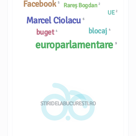
Facebook
5
Rareș Bogdan
2
UE
2
Marcel Ciolacu
6
blocaj
buget
4
4
europarlamentare
9
STIRIDELABUCURESTI.RO