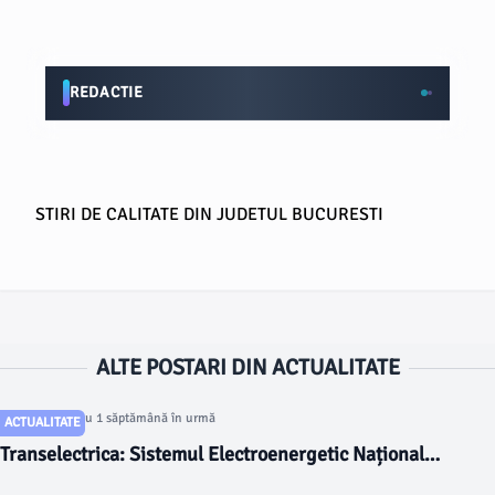
REDACTIE
STIRI DE CALITATE DIN JUDETUL BUCURESTI
ALTE POSTARI DIN ACTUALITATE
Articol postat cu 1 săptămână în urmă
ACTUALITATE
Transelectrica: Sistemul Electroenergetic Național
funcționează în condiții de siguranță și echilibru după