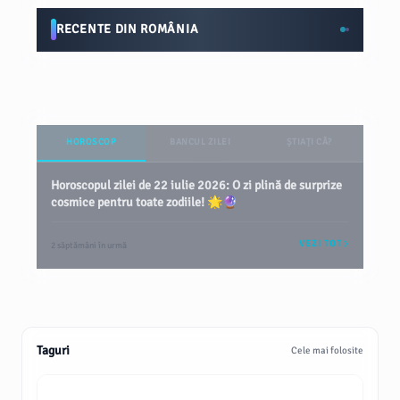
RECENTE DIN ROMÂNIA
HOROSCOP
BANCUL ZILEI
ȘTIAȚI CĂ?
Horoscopul zilei de 22 iulie 2026: O zi plină de surprize
cosmice pentru toate zodiile! 🌟🔮
VEZI TOT
2 săptămâni în urmă
Taguri
Cele mai folosite