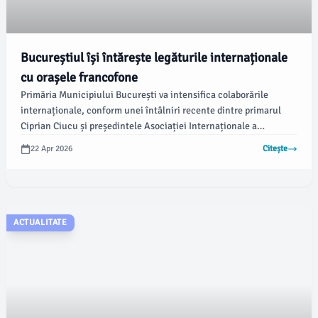
Bucureștiul își întărește legăturile internaționale
cu orașele francofone
Primăria Municipiului București va intensifica colaborările
internaționale, conform unei întâlniri recente dintre primarul
Ciprian Ciucu și președintele Asociației Internaționale a
Primarilor Francofoni (AIMF), Frédéric Vallier. Edilul a prezentat
22 Apr 2026
Citește
politicile publice și proiectele actuale ale orașului, subliniind
direcțiile de dezvoltare pentru București.
ACTUALITATE