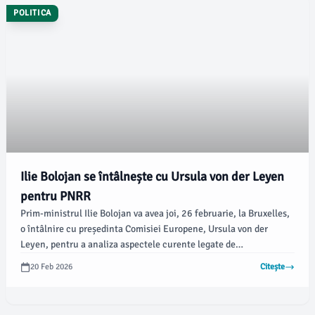
POLITICA
Ilie Bolojan se întâlnește cu Ursula von der Leyen
pentru PNRR
Prim-ministrul Ilie Bolojan va avea joi, 26 februarie, la Bruxelles,
o întâlnire cu președinta Comisiei Europene, Ursula von der
Leyen, pentru a analiza aspectele curente legate de
implementarea PNRR, conform unui comunicat al Executivului.
20 Feb 2026
Citește
De asemenea, în cadrul discuțiilor, premierul va detalia
prioritățile Guvernului României în ceea ce privește noul cadru
financiar multianual post-2028, care se află în negocieri.