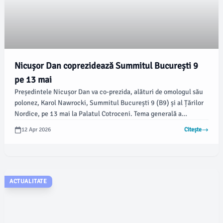
Nicușor Dan coprezidează Summitul București 9
pe 13 mai
Președintele Nicușor Dan va co-prezida, alături de omologul său
polonez, Karol Nawrocki, Summitul București 9 (B9) și al Țărilor
Nordice, pe 13 mai la Palatul Cotroceni. Tema generală a
evenimentului va fi „Delivering More for Transatlantic Security”,
12 Apr 2026
Citește
conform informațiilor oferite de Administrația Prezidențială.
ACTUALITATE