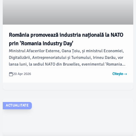
România promovează industria națională la NATO
prin 'Romania Industry Day'
Ministrul Afacerilor Externe, Oana Țoiu, și ministrul Economiei,
Digitalizării, Antreprenoriatului și Turismului, Irineu Darău, vor
lansa luni, la sediul NATO din Bruxelles, evenimentul 'Romania
Industry Day'. Potrivit newsbucuresti.ro, la această acțiune vor
20 Apr 2026
Citește
lua parte peste 20 de companii românești de prestigiu, având ca
scop promovarea industriei naționale de apărare.
ACTUALITATE