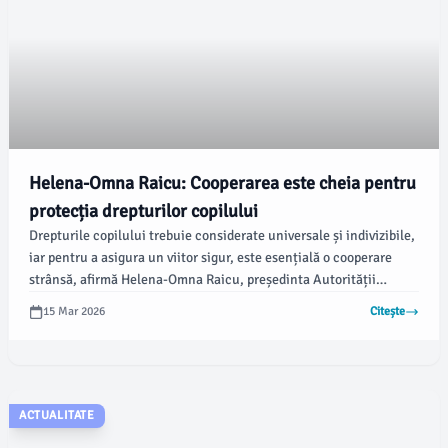
Helena-Omna Raicu: Cooperarea este cheia pentru
protecția drepturilor copilului
Drepturile copilului trebuie considerate universale și indivizibile,
iar pentru a asigura un viitor sigur, este esențială o cooperare
strânsă, afirmă Helena-Omna Raicu, președinta Autorității
Naționale pentru Protecția Drepturilor Copilului și Adopție
15 Mar 2026
Citește
(ANPDCA), conform Agerpres. Raicu a subliniat importanța
acestui principiu în cadrul unei sesiuni dedicate drepturilor
copilului.
ACTUALITATE