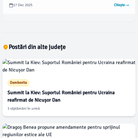
cooperarea în schimbul de informații pentru combaterea
17 Dec 2025
Citește
criminalității organizate, migrației ilegale și atacurilor
cibernetice. Potrivit unui comunicat al Ministerului Afacerilor
Interne, această inițiativă consolidează parteneriatul dintre
România și FBI.
Postări din alte județe
Dambovita
Summit la Kiev: Suportul României pentru Ucraina
reafirmat de Nicușor Dan
3 săptămâni în urmă