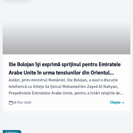
Ilie Bolojan își exprimă sprijinul pentru Emiratele
Arabe Unite în urma tensiunilor din Orientul
Astăzi, prim-ministrul României, Ilie Bolojan, a avut o discuție
Mijlociu
telefonică cu Alteța Sa Șeicul Mohamed bin Zayed Al Nahyan,
Președintele Emiratelor Arabe Unite, pentru a întări relațiile de
prietenie și cooperare dintre cele două țări. Potrivit
06 Mar 2026
Citește
newsbucuresti.ro, în cadrul acestei conversații, premierul român
a transmis un mesaj de solidaritate și susținere în fața
provocărilor curente din regiune.