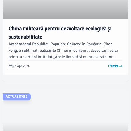
China militează pentru dezvoltare ecologică și
sustenabilitate
Ambasadorul Republicii Populare Chineze în România, Chen
Feng, a subliniat realizările Chinei în domeniul dezvoltării verzi
printr-un articol intitulat „Apele limpezi și munții verzi sunt
adevăratele comori ale noastre”. El a evidențiat frumusețea
22 Apr 2026
Citește
naturală a României și legătura profundă dintre poporul chinez și
natură, promovând o viziune comună asupra protecției mediului.
ACTUALITATE