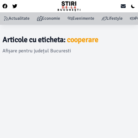
Actualitate
Economie
Evenimente
Lifestyle
P
Articole cu eticheta:
cooperare
Afișare pentru județul Bucuresti