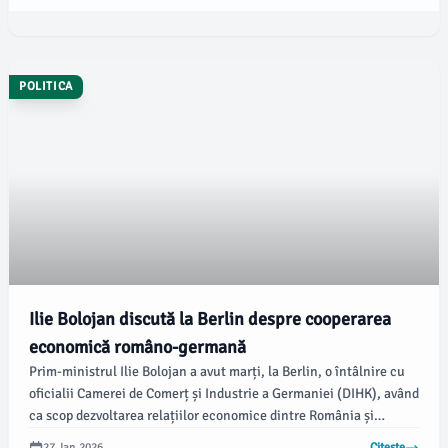
POLITICA
Ilie Bolojan discută la Berlin despre cooperarea
economică româno-germană
Prim-ministrul Ilie Bolojan a avut marți, la Berlin, o întâlnire cu
oficialii Camerei de Comerț și Industrie a Germaniei (DIHK), având
ca scop dezvoltarea relațiilor economice dintre România și
Germania. Premierul a subliniat poziția Germaniei ca cel mai
27 Jan 2026
Citește