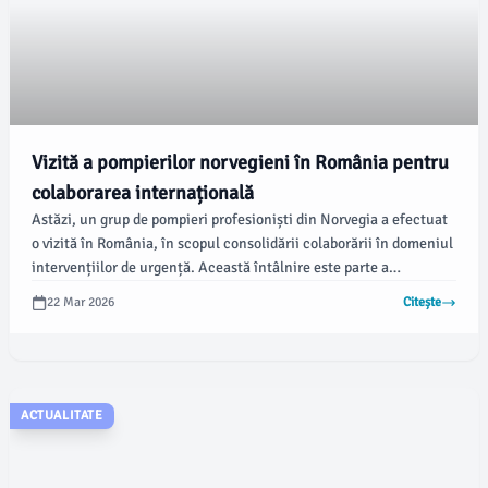
Vizită a pompierilor norvegieni în România pentru
colaborarea internațională
Astăzi, un grup de pompieri profesioniști din Norvegia a efectuat
o vizită în România, în scopul consolidării colaborării în domeniul
intervențiilor de urgență. Această întâlnire este parte a
eforturilor de a îmbunătăți schimbul de experiență între
22 Mar 2026
Citește
structurile de intervenție din cele două țări.
ACTUALITATE