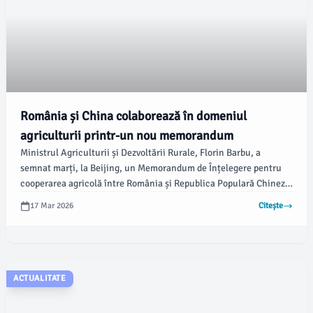
România și China colaborează în domeniul
agriculturii printr-un nou memorandum
Ministrul Agriculturii și Dezvoltării Rurale, Florin Barbu, a
semnat marți, la Beijing, un Memorandum de Înțelegere pentru
cooperarea agricolă între România și Republica Populară Chineză.
Acest acord promite să deschidă noi oportunități pentru sectorul
17 Mar 2026
Citește
agroalimentar românesc și să extindă exporturile pe piețe
externe, informează Ministerul Agriculturii și Dezvoltării Rurale.
ACTUALITATE