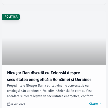
POLITICA
Nicușor Dan discută cu Zelenski despre
securitatea energetică a României și Ucrainei
Președintele Nicușor Dan a purtat vineri o conversație cu
omologul său ucrainean, Volodimir Zelenski, în care au fost
abordate subiecte legate de securitatea energetică, conform
newsbucuresti.ro. Această discuție a evidențiat colaborarea și
31 Jan 2026
Citește
proiectele comune în domeniu, esențiale pentru ambele țări.