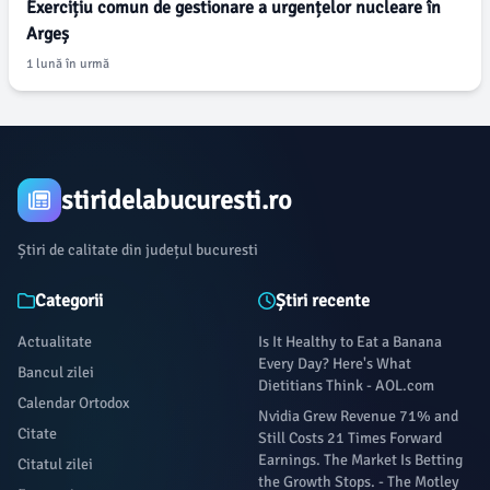
Exercițiu comun de gestionare a urgențelor nucleare în
Argeș
1 lună în urmă
stiridelabucuresti.ro
Știri de calitate din județul bucuresti
Categorii
Știri recente
Actualitate
Is It Healthy to Eat a Banana
Every Day? Here's What
Bancul zilei
Dietitians Think - AOL.com
Calendar Ortodox
Nvidia Grew Revenue 71% and
Citate
Still Costs 21 Times Forward
Earnings. The Market Is Betting
Citatul zilei
the Growth Stops. - The Motley