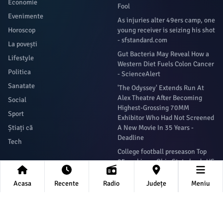
Economie
Fool
Evenimente
As injuries alter 49ers camp, one
Horoscop
young receiver is seizing his shot
- sfstandard.com
La povești
Gut Bacteria May Reveal How a
Lifestyle
Western Diet Fuels Colon Cancer
Politica
- ScienceAlert
Sanatate
'The Odyssey' Extends Run At
Alex Theatre After Becoming
Social
Highest-Grossing 70MM
Sport
Exhibitor Who Had Not Screened
Știați că
A New Movie In 35 Years -
Deadline
Tech
College football preseason Top
25 rankings: Ohio State leads US
LBM Coaches Poll - USA Today
Acasa
Recente
Radio
Județe
Meniu
Newsletter