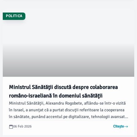
POLITICA
Ministrul Sănătăţii discută despre colaborarea
româno-israeliană în domeniul sănătăţii
Ministrul Sănătăţii, Alexandru Rogobete, aflându-se într-o vizită
în Israel, a anunţat că a purtat discuţii referitoare la cooperarea
în sănătate, punând accentul pe digitalizare, tehnologii avansate
şi dezvoltarea industriei farmaceutice. Potrivit newsbucuresti.ro,
06 Feb 2026
Citește
aceste discuţii includ şi organizarea eficientă a asigurărilor de
sănătate.