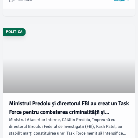
important partener comercial al României și principal investitor
străin în economia națională, notează newsbucuresti.ro.
POLITICA
Ministrul Predoiu și directorul FBI au creat un Task
Force pentru combaterea criminalității și
Ministrul Afacerilor Interne, Cătălin Predoiu, împreună cu
amenințărilor cibernetice
directorul Biroului Federal de Investigații (FBI), Kash Patel, au
stabilit marți constituirea unui Task Force menit să intensifice