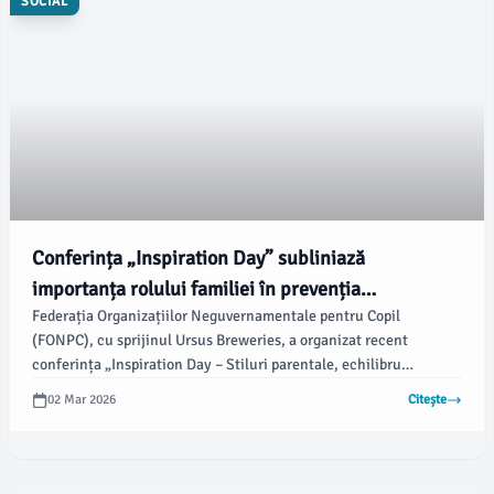
SOCIAL
Conferința „Inspiration Day” subliniază
importanța rolului familiei în prevenția
Federația Organizațiilor Neguvernamentale pentru Copil
consumului de alcool la copii
(FONPC), cu sprijinul Ursus Breweries, a organizat recent
conferința „Inspiration Day – Stiluri parentale, echilibru
emoțional și prevenția consumului de alcool la minori”.
02 Mar 2026
Citește
Evenimentul a reunit autorități, psihologi și educatori care au
discutat despre importanța familiei în asigurarea stabilității
emoționale a copiilor și în prevenirea consumului timpuriu de
alcool.