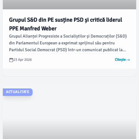
Grupul S&D din PE susține PSD și critică liderul
PPE Manfred Weber
Grupul Alianței Progresiste a Socialiștilor și Democraților (S&D)
din Parlamentul European a exprimat sprijinul său pentru
Partidul Social Democrat (PSD) într-un comunicat publicat la
Bruxelles, în care îl contestă pe liderul Partidului Popular
23 Apr 2026
Citește
European (PPE), Manfred Weber, pentru „lipsă de coerență
politică”. Potrivit newsbucuresti.ro, poziția PNL de suport oferită
de Weber a fost un motiv de critică.
ACTUALITATE