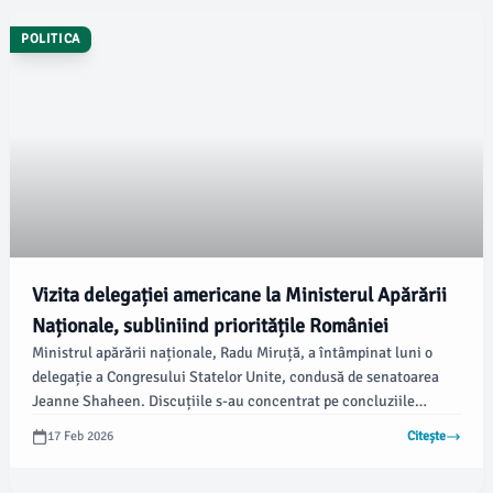
POLITICA
Vizita delegației americane la Ministerul Apărării
Naționale, subliniind prioritățile României
Ministrul apărării naționale, Radu Miruță, a întâmpinat luni o
delegație a Congresului Statelor Unite, condusă de senatoarea
Jeanne Shaheen. Discuțiile s-au concentrat pe concluziile
recente de la Conferința de Securitate de la Munchen și
17 Feb 2026
Citește
Reuniunea Ministerială a Apărării NATO, care au evidențiat
prioritățile de securitate ale României.