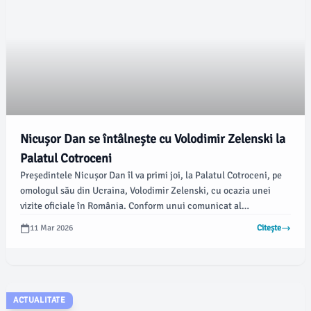
Nicușor Dan se întâlnește cu Volodimir Zelenski la
Palatul Cotroceni
Președintele Nicușor Dan îl va primi joi, la Palatul Cotroceni, pe
omologul său din Ucraina, Volodimir Zelenski, cu ocazia unei
vizite oficiale în România. Conform unui comunicat al
Administrației Prezidențiale, întâlnirea va marca cele patru ani
11 Mar 2026
Citește
de la începutul războiului de agresiune declanșat de Rusia
împotriva Ucrainei.
ACTUALITATE